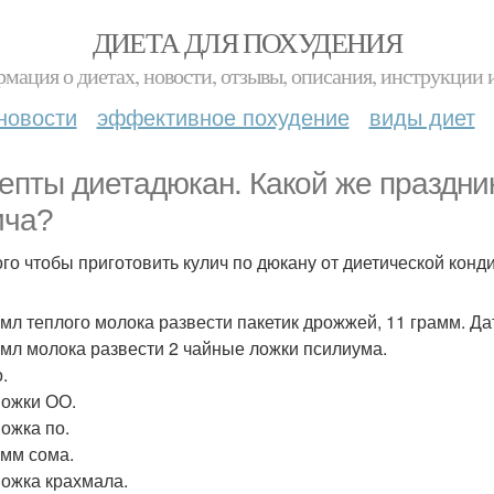
ДИЕТА ДЛЯ ПОХУДЕНИЯ
мация о диетах, новости, отзывы, описания, инструкции 
новости
эффективное похудение
виды диет
епты диетадюкан. Какой же праздник
ича?
ого чтобы приготовить кулич по дюкану от диетической конд
 мл теплого молока развести пакетик дрожжей, 11 грамм. Да
 мл молока развести 2 чайные ложки псилиума.
.
Ложки ОО.
Ложка по.
амм сома.
 Ложка крахмала.