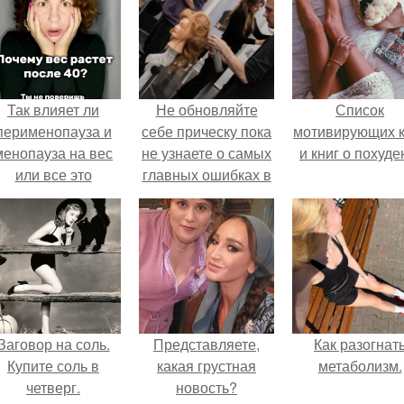
Так влияет ли
Не обновляйте
Список
перименопауза и
себе прическу пока
мотивирующих к
менопауза на вес
не узнаете о самых
и книг о похуде
или все это
главных ошибках в
ерунда?
выборе стиля
Заговор на соль.
Представляете,
Как разогнат
Купите соль в
какая грустная
метаболизм.
четверг.
новость?