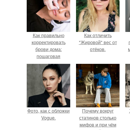
Как правильно
Как отличить
корректировать
"Жировой" вес от
брови дома:
отёков.
пошаговая
инструкция
Фото, как с обложки
Почему вокруг
Vogue.
статинов столько
мифов и при чём