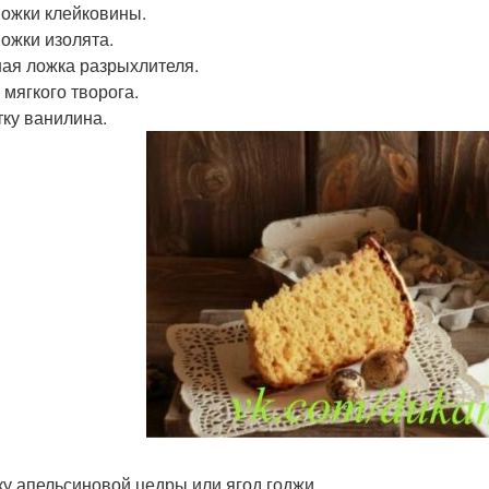
 Ложки клейковины.
Ложки изолята.
ная ложка разрыхлителя.
 мягкого творога.
ку ванилина.
ку апельсиновой цедры или ягод годжи.