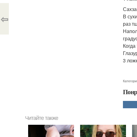
Сахза
⇦
В сух
раз т
Напол
градус
Когда
Глазу
3 лож
Категори
Понр
Читайте также