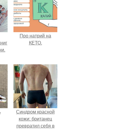
Про натрий на
ниг
КЕТО.
ни.
ь
Синдром красной
кожи: британец
превратил себя в