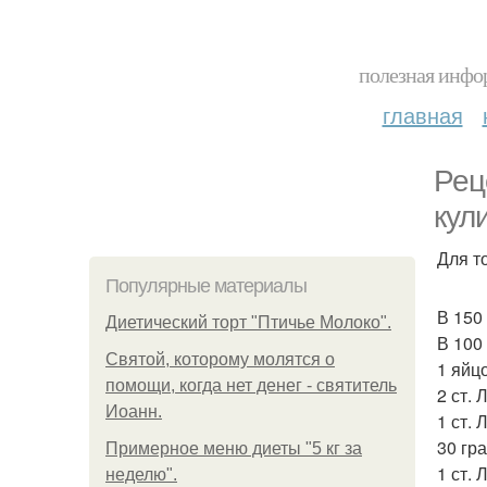
полезная инфор
главная
Рец
кул
Для т
Популярные материалы
В 150
Диетический торт "Птичье Молоко".
В 100
Святой, которому молятся о
1 яйцо
помощи, когда нет денег - святитель
2 ст. 
Иоанн.
1 ст. 
30 гр
Примерное меню диеты "5 кг за
1 ст.
неделю".