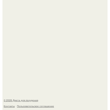
Синдром красной кожи: британец превратил себя в
инвалида из-за бесконтрольного использования мази.
Виктория галустян, бывшая жена юмориста Михаила
галустяна, рассказала о неожиданных последствиях
развода.
© 2026 Диета для похудения
Контакты
Пользовательское соглашение