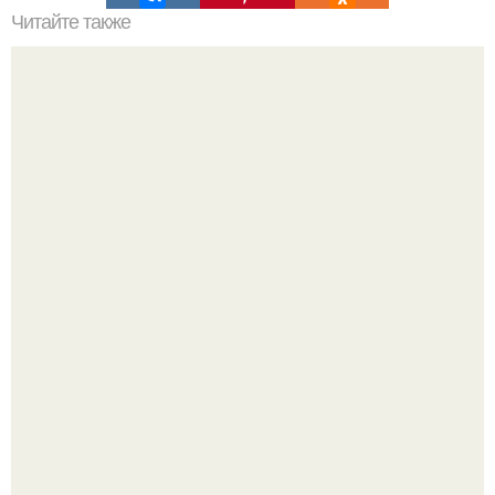
Читайте также
Правильный вес, который рекомендуют доктора.
Как отличить "Жировой" вес от отёков.