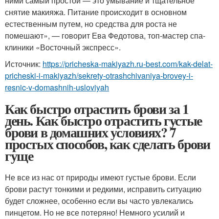
ними самый простой — это умывание и тщательное
снятие макияжа. Питание происходит в основном
естественным путем, но средства для роста не
помешают», — говорит Ева Федотова, топ-мастер спа-
клиники «Восточный экспресс».
Источник:
https://pricheska-makiyazh.ru-best.com/kak-delat-
pricheski-i-makiyazh/sekrety-otrashchivaniya-brovey-i-
resnic-v-domashnih-usloviyah
Как быстро отрастить брови за 1
день. Как быстро отрастить густые
брови в домашних условиях? 7
простых способов, как сделать брови
гуще
Не все из нас от природы имеют густые брови. Если
брови растут тонкими и редкими, исправить ситуацию
будет сложнее, особенно если вы часто увлекались
пинцетом. Но не все потеряно! Немного усилий и