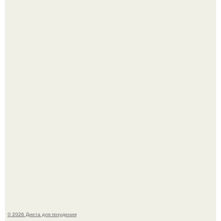
Как разогнать метаболизм.
Виктория галустян, бывшая жена юмориста Михаила
галустяна, рассказала о неожиданных последствиях
развода.
© 2026 Диета для похудения