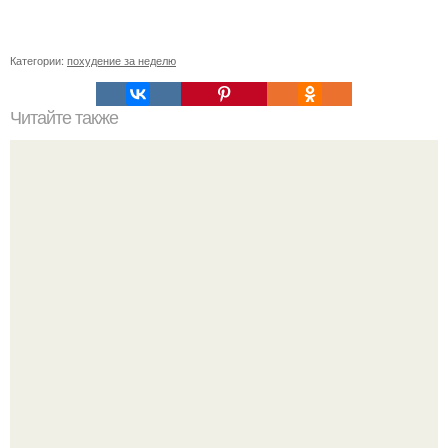
Категории:
похудение за неделю
Читайте также
Уход за собой по дням недели на месяц. План ухода за
собой за 30 минут на неделю?