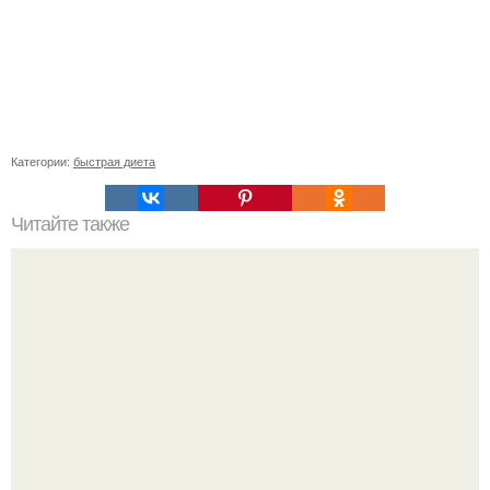
Категории:
быстрая диета
Читайте также
Уход за собой по дням недели на месяц. План ухода за
собой за 30 минут на неделю?