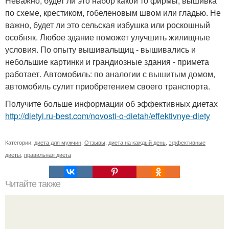
Неважно, будет ли это набор какой то фирмы, вышивка
по схеме, крестиком, гобеленовым швом или гладью. Не
важно, будет ли это сельская избушка или роскошный
особняк. Любое здание поможет улучшить жилищные
условия. По опыту вышивальщиц - вышивались и
небольшие картинки и грандиозные здания - примета
работает. Автомобиль: по аналогии с вышитым домом,
автомобиль сулит приобретением своего транспорта.
Получите больше информации об эффективных диетах
http://dietyi.ru-best.com/novosti-o-dietah/effektivnye-diety
Категории:
диета для мужчин
,
Отзывы
,
диета на каждый день
,
эффективные
диеты
,
правильная диета
Читайте также