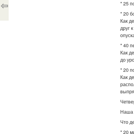
⇦
* 25 п
* 20 
Как д
друг 
опуск
* 40 
Как д
до ур
* 20 
Как де
распо
выпря
Четве
Наша 
Что д
* 20 м