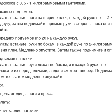
одскоков с 0, 5 - 1 килограммовыми гантелями.
боковых подъемов.
елать: встаньте, ноги на ширине плеч, в каждой руке по 1 - 
к другу, затем поднимайте прямые руки в стороны, пока они
айте.
передних подъемов (по 20 на каждую руку).
елать: встаньте, руки по бокам, в каждой руке по 2-килогр
овня плеч. Медленно опустите. Затем так же поднимите и оп
подъемов на плечи.
лать: встаньте, руки лежат по бокам, и в каждой руке - по 1
ложите их перед плечами, ладони смотрят вперед. Поднимай
мятся, затем медленно опускайте.
рг.
цель: ягодицы, ноги и пресс.
елать:
инут кардио нагрузки.