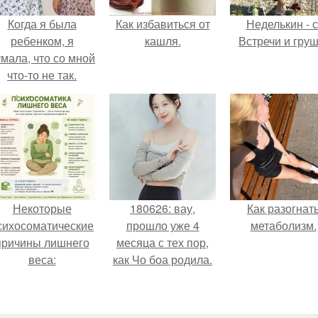
Когда я была
Как избавиться от
Неделькин - с
ребенком, я
кашля.
Встречи и груш
мала, что со мной
что-то не так.
Некоторые
180626: вау,
Как разогнат
сихосоматические
прошло уже 4
метаболизм.
причины лишнего
месяца с тех пор,
веса:
как Чо боа родила.