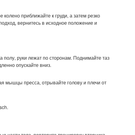
е колено приближайте к груди, а затем резко
подход, вернитесь в исходное положение и
на полу, руки лежат по сторонам. Поднимайте таз
дленно опускайте вниз.
ягая мышцы пресса, отрывайте голову и плечи от
sch.
е части тела, повторите тренировку вторника.