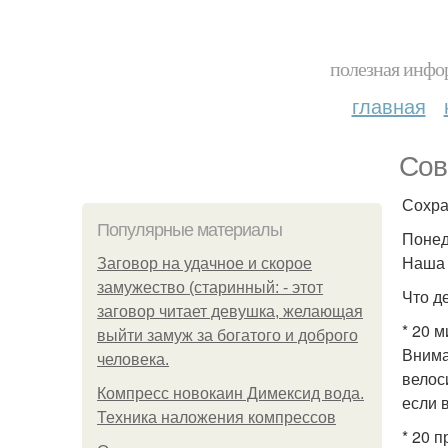
полезная инфор
главная
Сов
Сохра
Популярные материалы
Понед
Наша 
Заговор на удачное и скорое
замужество (старинный: - этот
Что д
заговор читает девушка, желающая
* 20 
выйти замуж за богатого и доброго
Внима
человека.
велос
Компресс новокаин Димексид вода.
если 
Техника наложения компрессов
* 20 