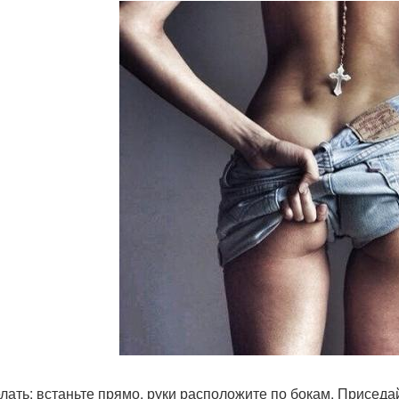
елать: встаньте прямо, руки расположите по бокам. Приседа