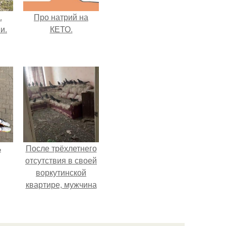
.
Про натрий на
и.
КЕТО.
ь
После трёхлетнего
отсутствия в своей
воркутинской
квартире, мужчина
вернулся и
обнаружил, что его
жилище стало