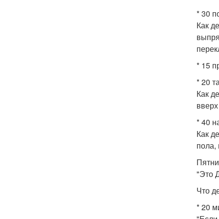
* 30 п
Как д
выпря
перек
* 15 п
* 20 
Как д
вверх
* 40 
Как д
пола,
Пятни
"Это 
Что д
* 20 
"Если