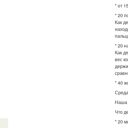
* от 
* 20 
Как де
наход
пальц
* 20 н
Как д
вес к
держи
сравн
* 40 
Среда
Наша 
Что д
* 20 