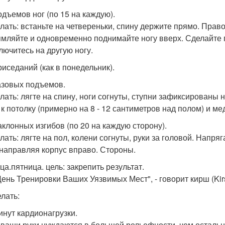
одъемов ног (по 15 на каждую).
елать: встаньте на четвереньки, спину держите прямо. Право
мляйте и одновременно поднимайте ногу вверх. Сделайте 
лючитесь на другую ногу.
риседаний (как в понедельник).
тазовых подъемов.
елать: лягте на спину, ноги согнуты, ступни зафиксированы 
 к потолку (примерно на 8 - 12 сантиметров над полом) и ме
наклонных изгибов (по 20 на каждую сторону).
елать: лягте на пол, колени согнуты, руки за головой. Напр
 направляя корпус вправо. Стороны.
ца.пятница. цель: закрепить результат.
День Тренировки Ваших Уязвимых Мест", - говорит кирш (Kir
елать:
минут кардионагрузки.
 ваши руки нуждаются в большей рельефности, чем остальны