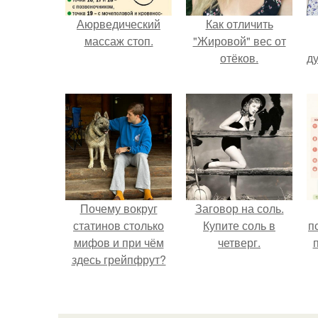
Аюрведический
Как отличить
массаж стоп.
"Жировой" вес от
отёков.
ду
Почему вокруг
Заговор на соль.
статинов столько
Купите соль в
п
мифов и при чём
четверг.
здесь грейпфрут?