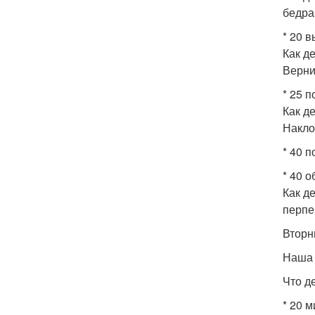
бедра
* 20 
Как д
Верни
* 25 
Как д
Накло
* 40 
* 40 
Как д
перпе
Вторн
Наша ц
Что д
* 20 