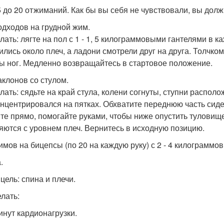
15 до 20 отжиманий. Как бы вы себя не чувствовали, вы дол
подходов на грудной жим.
лать: лягте на пол с 1 - 1, 5 килограммовыми гантелями в ка
ились около плеч, а ладони смотрели друг на друга. Толчко
ы ног. Медленно возвращайтесь в стартовое положение.
аклонов со стулом.
елать: сядьте на край стула, колени согнуты, ступни распол
онцентрировался на пятках. Обхватите переднюю часть сиде
те прямо, помогайте руками, чтобы ниже опустить туловище 
яются с уровнем плеч. Вернитесь в исходную позицию.
жимов на бицепсы (по 20 на каждую руку) с 2 - 4 килограммо
.
цель: спина и плечи.
елать:
минут кардионагрузки.