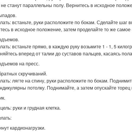
 не станут параллельны полу. Вернитесь в исходное полож
выпадов.
елать: встаньте, руки расположите по бокам. Сделайте шаг в
тесь в исходное положение, затем проделайте то же самое 
подъемов.
елать: встаньте прямо, в каждую руку возьмите 1 - 1, 5 кил
няйтесь вперед от талии до суставов пальцев, касаясь пол
подъемов на пресс.
обратных скручиваний.
елать: лягте на спину, руки расположите по бокам. Поднимит
ндикулярны потолку. Поднимайте, а затем опускайте торец н
ик.
ель: руки и грудная клетка.
елать:
минут кардионагрузки.