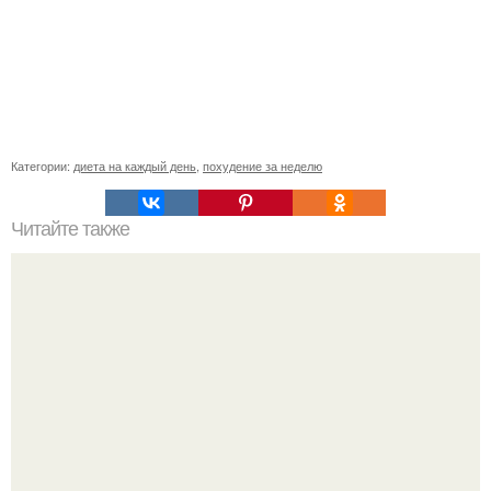
Категории:
диета на каждый день
,
похудение за неделю
Читайте также
Буч - диета для похудения с высокой эффективностью.