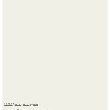
После трёхлетнего отсутствия в своей воркутинской
квартире, мужчина вернулся и обнаружил, что его
жилище стало пристанищем для стаи голубей.
Виктория галустян, бывшая жена юмориста Михаила
галустяна, рассказала о неожиданных последствиях
развода.
© 2026 Диета для похудения
Контакты
Пользовательское соглашение