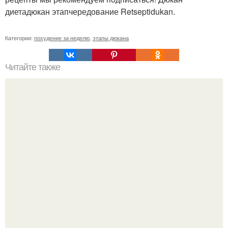
диетадюкан этапчередование Retseptidukan.
Категории:
похудение за неделю
,
этапы дюкана
Читайте также
Шесть рецептов "Ленивых" завтраков в банке.