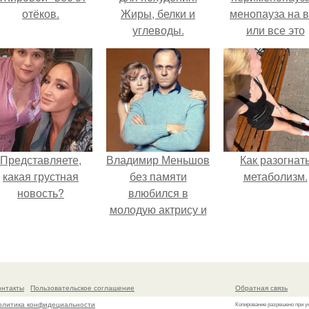
отёков.
Жиры, белки и
менопауза на 
углеводы.
или все это
ерунда?
Представляете,
Владимир Меньшов
Как разогнат
какая грустная
без памяти
метаболизм.
новость?
влюбился в
молодую актрису и
даже решил уйти от
алентовой ради
неё.
онтакты
Пользовательское соглашение
Обратная связь
олитика конфидециальности
Копирование разрешено при у