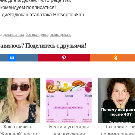
комендуем подписаться!
 диетадюкан этапатака Retseptidukan.
и:
дюкана атака
,
быстрая диета
,
этапы дюкана
авилось? Поделитесь с друзьями!
Как отличить
Белки и углеводы
Так влияет л
"Жировой" вес от
для похудения.
перименопауза