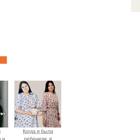
и
Когда я была
 и
ребенком, я