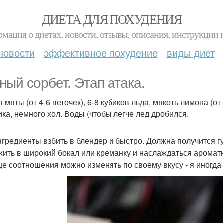
ДИЕТА ДЛЯ ПОХУДЕНИЯ
мация о диетах, новости, отзывы, описания, инструкции 
новости
эффективное похудение
виды диет
ный сорбет. Этап атака.
 мяты (от 4-6 веточек), 6-8 кубиков льда, мякоть лимона (от
ика, немного хол. Воды (чтобы легче лед дробился.
нгредиенты взбить в блендер и быстро. Должна получится г
ить в широкий бокал или креманку и наслаждаться ароматн
е соотношения можно изменять по своему вкусу - я иногда