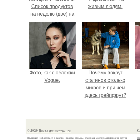
Список продуктов
живым людям.
на неделю (две) на
1 человека.
Фото, как с обложки
Почему вокруг
Vogue.
статинов столько
мифов и при чём
здесь грейпфрут?
© 2026 Диета для похудения
К
П
Полезная информация о диетах, новости, отзывы, описания, инструкции и многое другое