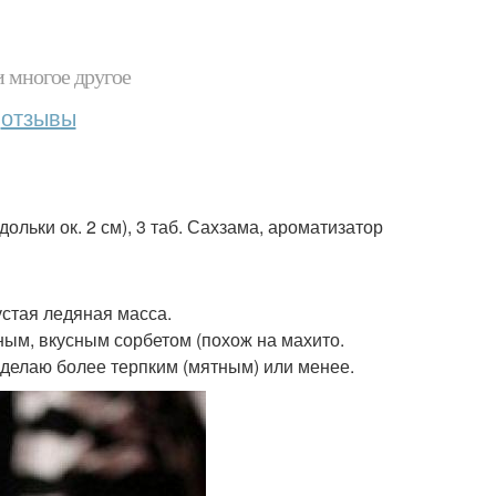
и многое другое
отзывы
 дольки ок. 2 см), 3 таб. Сахзама, ароматизатор
устая ледяная масса.
ым, вкусным сорбетом (похож на махито.
 делаю более терпким (мятным) или менее.