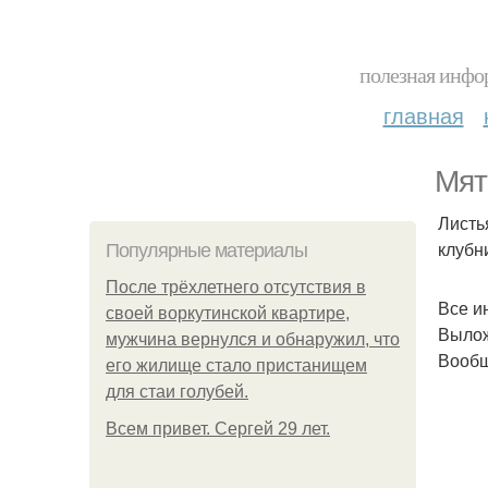
полезная инфор
главная
Мят
Листья
клубн
Популярные материалы
После трёхлетнего отсутствия в
Все и
своей воркутинской квартире,
Вылож
мужчина вернулся и обнаружил, что
Вообщ
его жилище стало пристанищем
для стаи голубей.
Всем привет. Сергей 29 лет.