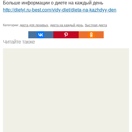
Больше информации о диете на каждый день
http://dietyi.ru-best.com/vidy-diet/dieta-na-kazhdyy-den
Категории:
диета для ленивых
,
диета на каждый день
,
быстрая диета
Читайте также
Опасность: низкоуглеводные диеты!