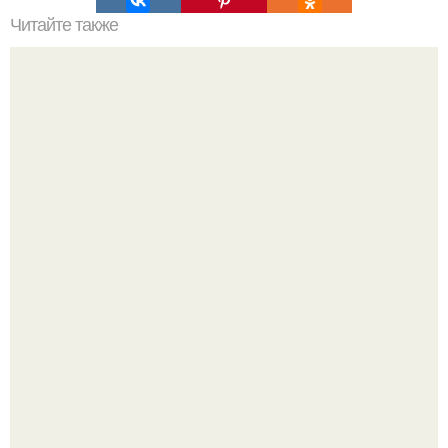
Читайте также
6 салатов с пекинской капустой!
Когда я была ребенком, я думала, что со мной что-то не
так.