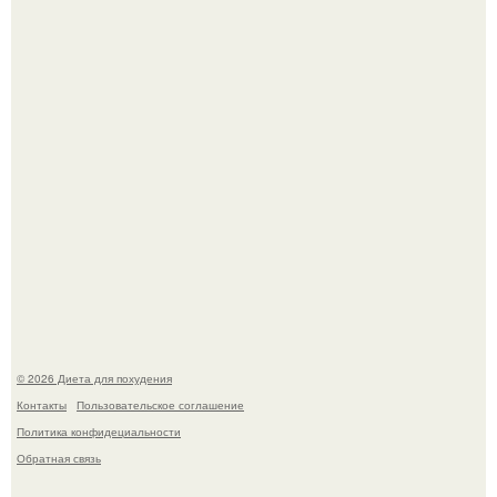
инвалида из-за бесконтрольного использования мази.
Виктория галустян, бывшая жена юмориста Михаила
галустяна, рассказала о неожиданных последствиях
развода.
© 2026 Диета для похудения
Контакты
Пользовательское соглашение
Политика конфидециальности
Обратная связь