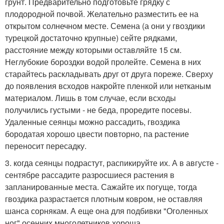
грунт. Предварительно подготовьте грядку с
плодородной почвой. Желательно разместить ее на
открытом солнечном месте. Семена (а они у гвоздики
турецкой достаточно крупные) сейте рядками,
расстояние между которыми оставляйте 15 см.
Неглубокие бороздки водой пролейте. Семена в них
старайтесь раскладывать друг от друга пореже. Сверху
до появления всходов накройте пленкой или нетканым
материалом. Лишь в том случае, если всходы
получились густыми - не беда, проредите посевы.
Удаленные сеянцы можно рассадить, гвоздика
бородатая хорошо цвести повторно, па растение
переносит пересадку.
3. когда сеянцы подрастут, распикируйте их. А в августе -
сентябре рассадите разросшиеся растения в
запланированные места. Сажайте их погуще, тогда
гвоздика разрастается плотным ковром, не оставляя
шанса сорнякам. А еще она для подбивки "Оголенных
ног" осенних многолетников хороша.