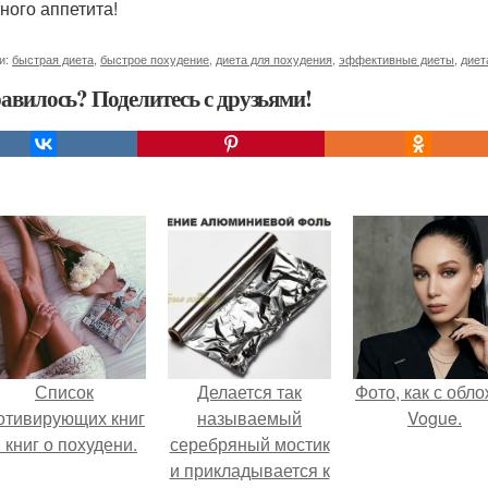
ного аппетита!
и:
быстрая диета
,
быстрое похудение
,
диета для похудения
,
эффективные диеты
,
диет
авилось? Поделитесь с друзьями!
Список
Делается так
Фото, как с обл
отивирующих книг
называемый
Vogue.
 книг о похудени.
серебряный мостик
и прикладывается к