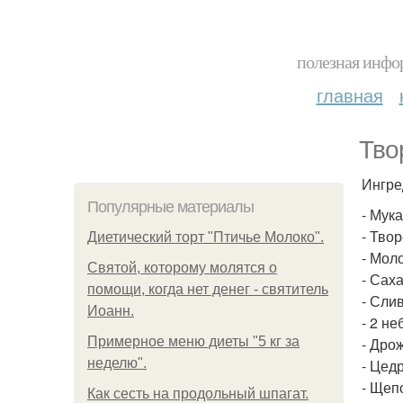
полезная инфор
главная
Тво
Ингре
Популярные материалы
- Мука
- Твор
Диетический торт "Птичье Молоко".
- Моло
Святой, которому молятся о
- Саха
помощи, когда нет денег - святитель
- Слив
Иоанн.
- 2 н
Примерное меню диеты "5 кг за
- Дрож
неделю".
- Цед
- Щеп
Как сесть на продольный шпагат.