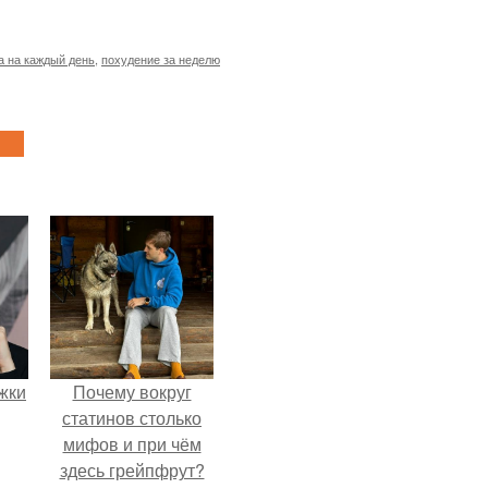
а на каждый день
,
похудение за неделю
ожки
Почему вокруг
статинов столько
мифов и при чём
здесь грейпфрут?