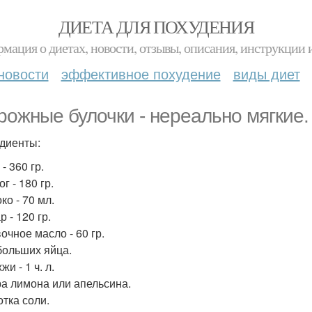
ДИЕТА ДЛЯ ПОХУДЕНИЯ
мация о диетах, новости, отзывы, описания, инструкции 
новости
эффективное похудение
виды диет
рожные булочки - нереально мягкие.
диенты:
 - 360 гр.
ог - 180 гр.
ко - 70 мл.
р - 120 гр.
очное масло - 60 гр.
ебольших яйца.
жи - 1 ч. л.
ра лимона или апельсина.
отка соли.