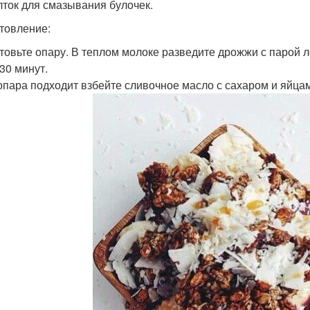
елток для смазывания булочек.
товление:
товьте опару. В теплом молоке разведите дрожжи с парой л
30 минут.
опара подходит взбейте сливочное масло с сахаром и яйца