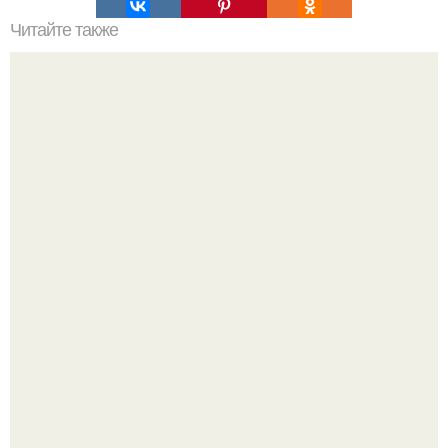
Читайте также
Идеальный подбородок. Ничто так не портит лицо, как
дряблый контур или второй подбородок.
Как отличить "Жировой" вес от отёков.