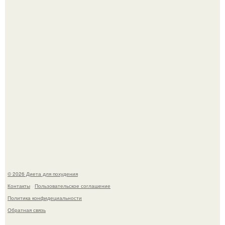
Это Моника - ей 26.
Синдром красной кожи: британец превратил себя в
инвалида из-за бесконтрольного использования мази.
© 2026 Диета для похудения
Контакты
Пользовательское соглашение
Политика конфидециальности
Обратная связь