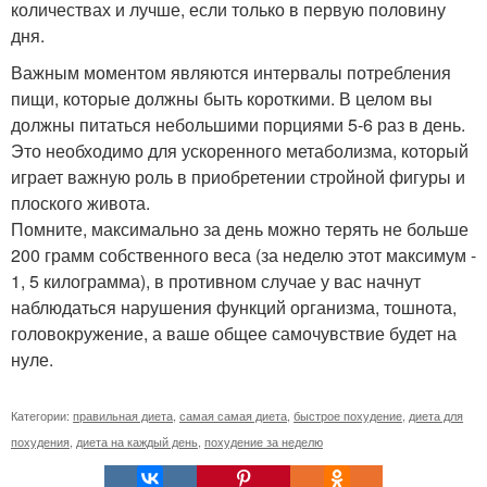
количествах и лучше, если только в первую половину
дня.
Важным моментом являются интервалы потребления
пищи, которые должны быть короткими. В целом вы
должны питаться небольшими порциями 5-6 раз в день.
Это необходимо для ускоренного метаболизма, который
играет важную роль в приобретении стройной фигуры и
плоского живота.
Помните, максимально за день можно терять не больше
200 грамм собственного веса (за неделю этот максимум -
1, 5 килограмма), в противном случае у вас начнут
наблюдаться нарушения функций организма, тошнота,
головокружение, а ваше общее самочувствие будет на
нуле.
Категории:
правильная диета
,
самая самая диета
,
быстрое похудение
,
диета для
похудения
,
диета на каждый день
,
похудение за неделю