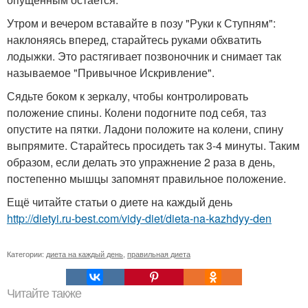
Утром и вечером вставайте в позу "Руки к Ступням":
наклоняясь вперед, старайтесь руками обхватить
лодыжки. Это растягивает позвоночник и снимает так
называемое "Привычное Искривление".
Сядьте боком к зеркалу, чтобы контролировать
положение спины. Колени подогните под себя, таз
опустите на пятки. Ладони положите на колени, спину
выпрямите. Старайтесь просидеть так 3-4 минуты. Таким
образом, если делать это упражнение 2 раза в день,
постепенно мышцы запомнят правильное положение.
Ещё читайте статьи о диете на каждый день
http://dietyi.ru-best.com/vidy-diet/dieta-na-kazhdyy-den
Категории:
диета на каждый день
,
правильная диета
Читайте также