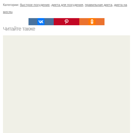
Категории:
быстрое похудение
,
диета для похудения
,
правильная диета
,
диета на
месяц
Читайте также
Салат леди - очень вкусно и мега быстро.