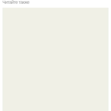
Читайте также
Уникальные свойства льна и рецепты для похудения.
Метабуст нужен не "Идеальным", а живым людям.