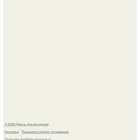
Владимир Меньшов без памяти влюбился в молодую
актрису и даже решил уйти от алентовой ради неё.
Виктория галустян, бывшая жена юмориста Михаила
галустяна, рассказала о неожиданных последствиях
развода.
© 2026 Диета для похудения
Контакты
Пользовательское соглашение
Политика конфидециальности