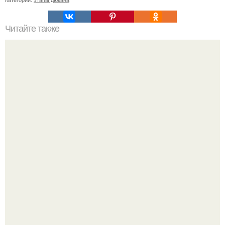
Читайте также
Лесенка? Похудеть за 5 дней на 3-8 кг реально?
Как отличить "Жировой" вес от отёков.