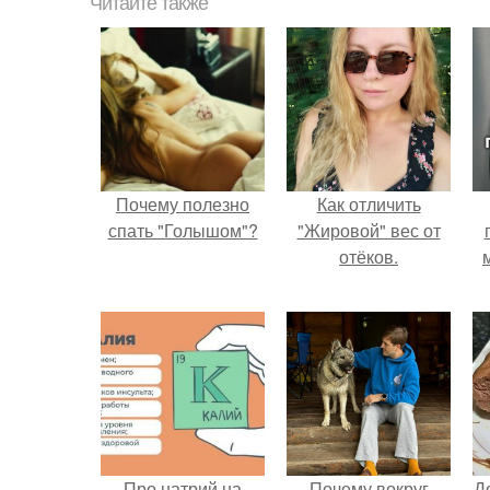
Читайте также
Почему полезно
Как отличить
спать "Голышом"?
"Жировой" вес от
отёков.
Про натрий на
Почему вокруг
Д