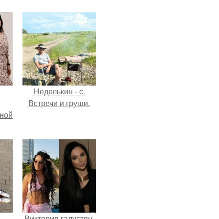
Неделькин - с.
Встречи и груши.
мной
ь
Виктория галустян,