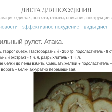
ДИЕТА ДЛЯ ПОХУДЕНИЯ
мация о диетах, новости, отзывы, описания, инструкции 
новости
эффективное похудение
виды диет
ильный рулет. Атака.
, творог обезж. Пастообразный - 250 гр, подсластитель - 8 ст
ный экстракт - 1 ч. л, разрыхлитель - 1 ч. л.
е белки до пены взбить. Смешать желтки + подсластитель +
 Творога + белки аккуратно перемешивая.