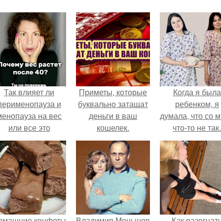
Так влияет ли
Приметы, которые
Когда я была
перименопауза и
буквально затащат
ребенком, я
менопауза на вес
деньги в ваш
думала, что со 
или все это
кошелек.
что-то не так.
ерунда?
омашние конфеты
Владимир Меньшов
Как разогнат