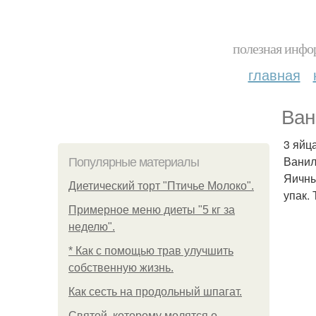
полезная инфор
главная
Ван
3 яйца
Ваниль
Популярные материалы
Яичны
Диетический торт "Птичье Молоко".
упак.
Примерное меню диеты "5 кг за
неделю".
* Как с помощью трав улучшить
собственную жизнь.
Как сесть на продольный шпагат.
Святой, которому молятся о