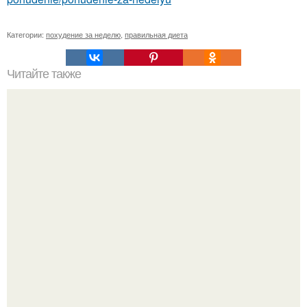
Категории:
похудение за неделю
,
правильная диета
Читайте также
Чудо - напитки! Эта диета поможет вывести лишнюю
жидкость из организма и моментально похудеть!