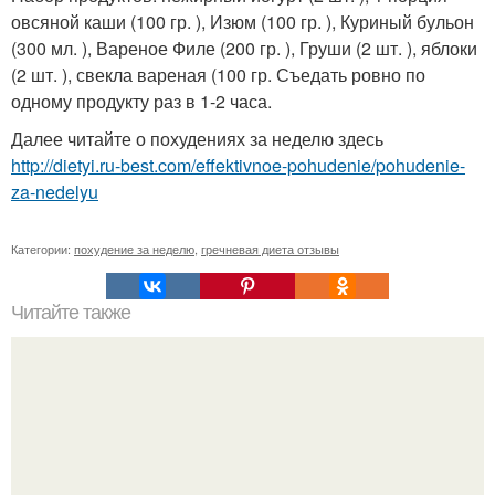
овсяной каши (100 гр. ), Изюм (100 гр. ), Куриный бульон
(300 мл. ), Вареное Филе (200 гр. ), Груши (2 шт. ), яблоки
(2 шт. ), свекла вареная (100 гр. Съедать ровно по
одному продукту раз в 1-2 часа.
Далее читайте о похудениях за неделю здесь
http://dietyi.ru-best.com/effektivnoe-pohudenie/pohudenie-
za-nedelyu
Категории:
похудение за неделю
,
гречневая диета отзывы
Читайте также