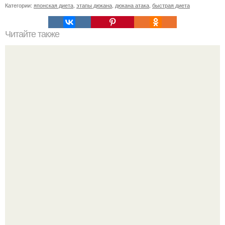
Категории:
японская диета
,
этапы дюкана
,
дюкана атака
,
быстрая диета
Читайте также
Кефир со свеклой.
Как отличить "Жировой" вес от отёков.