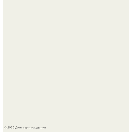
Это Моника - ей 26.
После трёхлетнего отсутствия в своей воркутинской
квартире, мужчина вернулся и обнаружил, что его
жилище стало пристанищем для стаи голубей.
© 2026 Диета для похудения