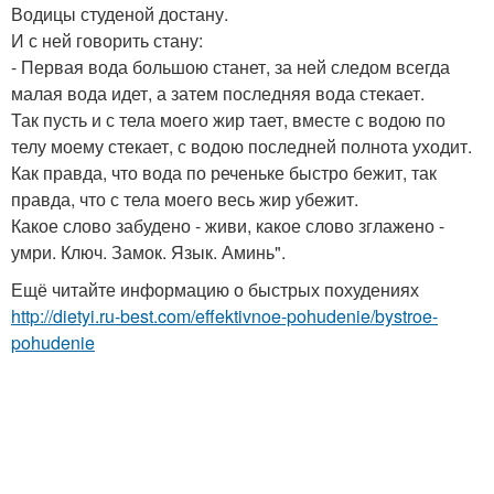
Водицы студеной достану.
И с ней говорить стану:
- Первая вода большою станет, за ней следом всегда
малая вода идет, а затем последняя вода стекает.
Так пусть и с тела моего жир тает, вместе с водою по
телу моему стекает, с водою последней полнота уходит.
Как правда, что вода по реченьке быстро бежит, так
правда, что с тела моего весь жир убежит.
Какое слово забудено - живи, какое слово зглажено -
умри. Ключ. Замок. Язык. Аминь".
Ещё читайте информацию о быстрых похудениях
http://dietyi.ru-best.com/effektivnoe-pohudenie/bystroe-
pohudenie