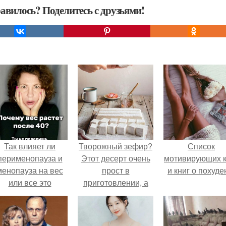
авилось? Поделитесь с друзьями!
Так влияет ли
Творожный зефир?
Список
перименопауза и
Этот десерт очень
мотивирующих к
менопауза на вес
прост в
и книг о похуде
или все это
приготовлении, а
ерунда?
по вкусу он
напоминает самый
настоящий зефир!