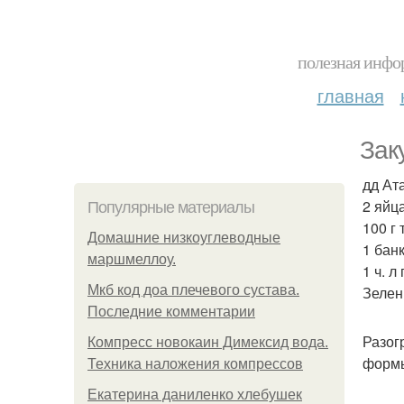
полезная инфор
главная
Зак
дд Ата
2 яйца
Популярные материалы
100 г
Домашние низкоуглеводные
1 бан
маршмеллоу.
1 ч. л
Мкб код доа плечевого сустава.
Зелен
Последние комментарии
Разог
Компресс новокаин Димексид вода.
формы
Техника наложения компрессов
Екатерина даниленко хлебушек