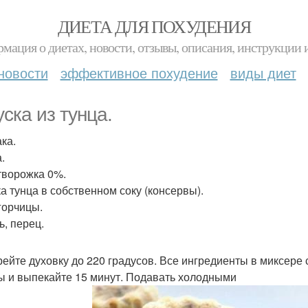
ДИЕТА ДЛЯ ПОХУДЕНИЯ
мация о диетах, новости, отзывы, описания, инструкции 
новости
эффективное похудение
виды диет
уска из тунца.
ка.
.
 творожка 0%.
ка тунца в собственном соку (консервы).
 горчицы.
ь, перец.
рейте духовку до 220 градусов. Все ингредиенты в миксер
 и выпекайте 15 минут. Подавать холодными