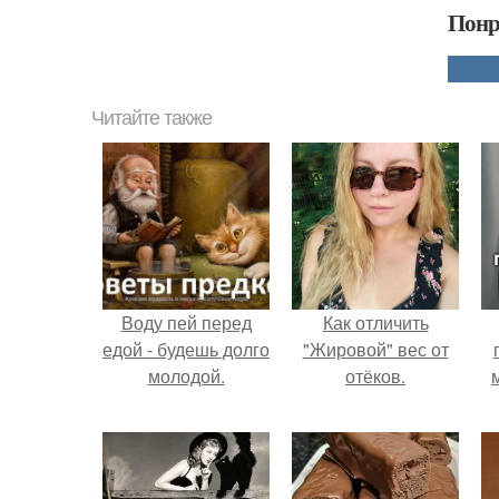
Понр
Читайте также
Воду пей перед
Как отличить
едой - будешь долго
"Жировой" вес от
молодой.
отёков.