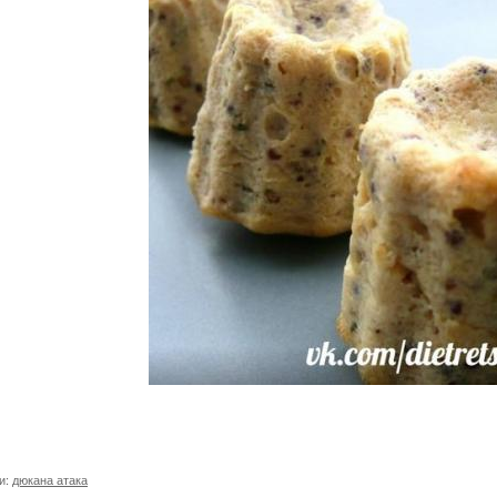
и:
дюкана атака