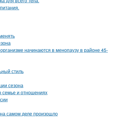
а для всего тела.
 питания.
именять
езона
организме начинаются в менопаузу в районе 45-
льный стиль
ции сезона
о семье и отношениях
рсии
 на самом деле произошло