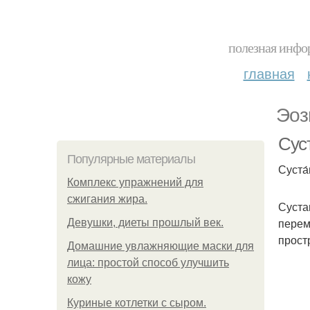
полезная инфор
главная
Эоз
Сус
Популярные материалы
Суста
Комплекс упражнений для
сжигания жира.
Суста
перем
Девушки, диеты прошлый век.
прост
Домашние увлажняющие маски для
лица: простой способ улучшить
кожу
Куриные котлетки с сыром.