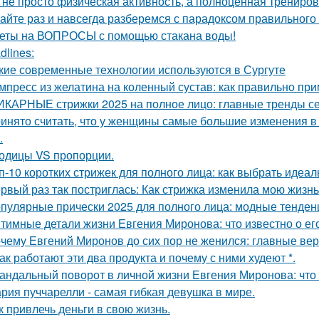
 не просто физическая активность, а полноценная тренировк
айте раз и навсегда разберемся с парадоксом правильного
еты на ВОПРОСЫ с помощью стакана воды!
dlines:
кие современные технологии используются в Сургуте
мпресс из желатина на коленный сустав: как правильно пр
КАРНЫЕ стрижки 2025 на полное лицо: главные тренды с
инято считать, что у женщины самые большие изменения в 
.
одицы VS пропорции.
п-10 коротких стрижек для полного лица: как выбрать идеа
рвый раз так постриглась: Как стрижка изменила мою жизнь
пулярные прически 2025 для полного лица: модные тенден
тимные детали жизни Евгения Миронова: что известно о ег
чему Евгений Миронов до сих пор не женился: главные ве
Как работают эти два продукта и почему с ними худеют *.
андальный поворот в личной жизни Евгения Миронова: что
рия пуччарелли - самая гибкая девушка в мире.
к привлечь деньги в свою жизнь.