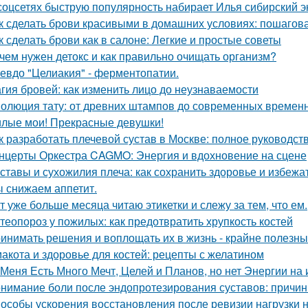
соцсетях быструю популярность набирает Илья сибирский эк
к сделать брови красивыми в домашних условиях: пошагов
к сделать брови как в салоне: Легкие и простые советы
чем нужен детокс и как правильно очищать организм?
евдо "Целиакия" - ферментопатии.
гия бровей: как изменить лицо до неузнаваемости
олюция тату: от древних штампов до современных временн
лые мои! Прекрасные девушки!
к разработать плечевой сустав в Москве: полное руководст
нцерты Оркестра CAGMO: Энергия и вдохновение на сцене
ставы и сухожилия плеча: как сохранить здоровье и избежа
 снижаем аппетит.
т уже больше месяца читаю этикетки и слежу за тем, что ем.
теопороз у пожилых: как предотвратить хрупкость костей
инимать решения и воплощать их в жизнь - крайне полезный
акота и здоровье для костей: рецепты с желатином
 Меня Есть Много Мечт, Целей и Планов, но нет Энергии на 
нимание боли после эндопротезирования суставов: причин
особы ускорения восстановления после ревизии нагрузки н