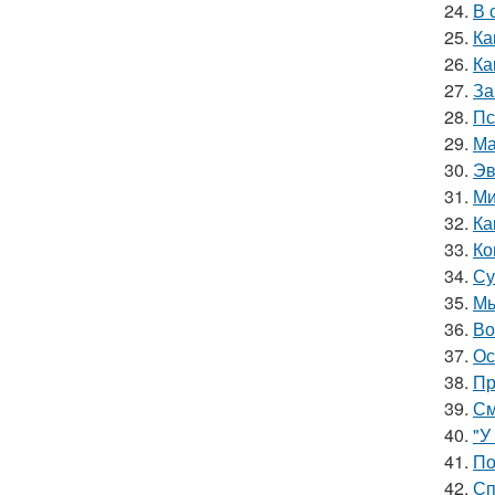
24.
В 
25.
Ка
26.
Ка
27.
За
28.
Пс
29.
Ма
30.
Эв
31.
Ми
32.
Ка
33.
Ко
34.
Су
35.
Мы
36.
Во
37.
Ос
38.
Пр
39.
См
40.
"У
41.
По
42.
Сп