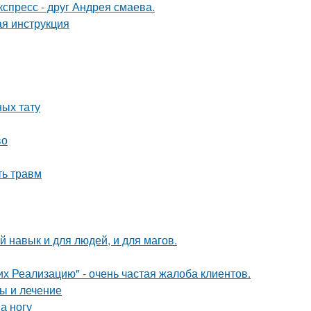
спресс - друг Андрея смаева.
ая инструкция
ых тату
во
ть травм
 навык и для людей, и для магов.
их Реализацию" - очень частая жалоба клиентов.
ы и лечение
а ногу