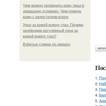
Чем можно увлажнить кожу лица в
домашних условиях. Чем помочь
коже с недостатком влаги
Уход за кожей вокруг глаз. Почему
необходим регулярный уход за
кожей вокруг глаз?
Взбитые сливки по дюкану.
читат
Пос
1.
Поч
2.
Наб
3.
Про
4.
Бел
5.
Ано