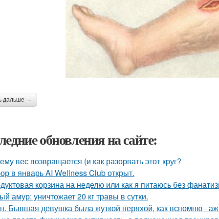
ь дальше →
ледние обновления на сайте:
ему вес возвращается (и как разорвать этот круг?
ор в январь AI Wellness Club открыт.
дуктовая корзина на неделю или как я питаюсь без фанатиз
ый амур: уничтожает 20 кг травы в сутки.
н. Бывшая девушка была жуткой неряхой, как вспомню - аж