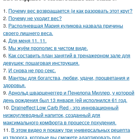
1.
Почему вес возвращается (и как разорвать этот круг?
2.
Почему не уходит вес?
3.
Располневшая Мария куликова назвала причины
своего лишнего веса.
4.
Для меня 11. 11.
5.
Мы жуём прополис в чистом виде.
6.
Как составить план занятий в тренажерном зале для
девушек: пошаговая инструкция.
7.
И снова не про секс.
8.
Мантры для богатства, любви, удачи, процветания и
здоровья.
9.
Арнольд шварценеггер и Пенелопа Миллер, у которой
день рождения был 13 января (ей исполнился 61 год.
10.
Draineffect Low Carb Red - это инновационный
низкоуглеводный напиток, созданный для
максимального комфорта в процессе похудения.
11.
В этом видео я покажу три универсальных рецепта
из творога, которые вы сможете адаптировать под