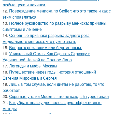
любые цели и начинки.
12.
Повреждение мениска по Stoller: что это такое и как с
этим справляться
13.
Полное руководство по разрыву мениска: причины,
симптомы и лечение
14.
Основные признаки разрыва заднего рога
медиального мениска: что нужно знать
15.
Вопрос к рожавшим или беременным.
16.
Уникальный Стиль: Как Сделать Стрижку с
Удлиненной Челкой на Полное Лицо
17.
Легенды и мифы Москвы
18.
Путешествие через годы: история отношений
Евгения Миронова и Сергея
19.
Лишь в том случае, если диеты не работаю, то что
работает.
20.
Скрытые уголки Москвы: что не каждый турист знает
21.
Как убрать краску для волос с рук: эффективные
методы