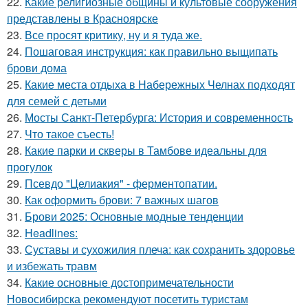
22.
Какие религиозные общины и культовые сооружения
представлены в Красноярске
23.
Все просят критику, ну и я туда же.
24.
Пошаговая инструкция: как правильно выщипать
брови дома
25.
Какие места отдыха в Набережных Челнах подходят
для семей с детьми
26.
Мосты Санкт-Петербурга: История и современность
27.
Что такое съесть!
28.
Какие парки и скверы в Тамбове идеальны для
прогулок
29.
Псевдо "Целиакия" - ферментопатии.
30.
Как оформить брови: 7 важных шагов
31.
Брови 2025: Основные модные тенденции
32.
Headlines:
33.
Суставы и сухожилия плеча: как сохранить здоровье
и избежать травм
34.
Какие основные достопримечательности
Новосибирска рекомендуют посетить туристам