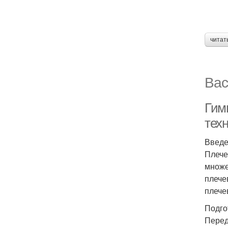
читат
Вас
Гим
тех
Введ
Плече
множе
плече
плече
Подго
Перед