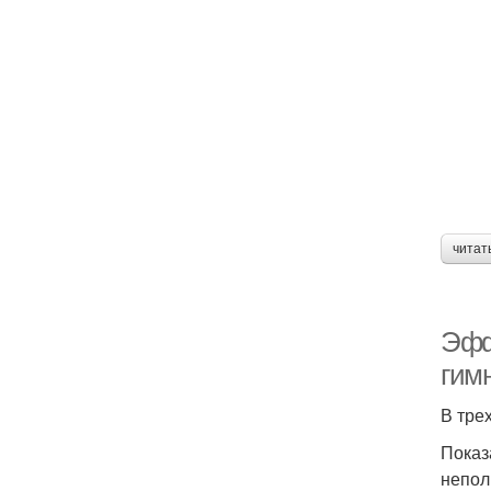
читат
Эфф
гим
В тре
Показ
непол