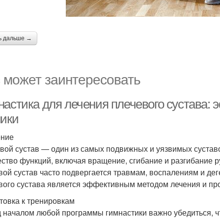
ь дальше →
 может заинтересовать
настика для лечения плечевого сустава:
ники
ение
вой сустав — один из самых подвижных и уязвимых суставо
ство функций, включая вращение, сгибание и разгибание р
вой сустав часто подвергается травмам, воспалениям и де
вого сустава является эффективным методом лечения и про
товка к тренировкам
 началом любой программы гимнастики важно убедиться, что