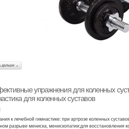
ь дальше →
ективные упражнения для коленных суста
настика для коленных суставов
х
ания к лечебной гимнастике: при артрозе коленных сустав
ном разрыве мениска, менископатии;для восстановления к