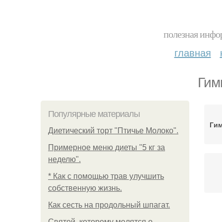
полезная инфор
главная
Гим
Популярные материалы
Гим
Диетический торт "Птичье Молоко".
Примерное меню диеты "5 кг за
неделю".
* Как с помощью трав улучшить
собственную жизнь.
Как сесть на продольный шпагат.
Святой, которому молятся о