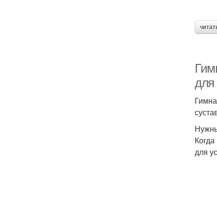
читат
Гим
для
Гимна
суста
Нужны
Когда
для у