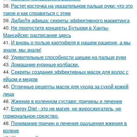
38.
Растет косточка на указательном пальце руки: что это
такое и как справиться с этим
39.
ДиДюЛя афиша: секреты эффективного маркетинга
40.
Не пропустите концерты Бутырки в Ханты-
Мансийске: расписание здесь
41.
И вновь о пользе картофеля в нашем рационе, а мы
знали, мы знали!
42.
Удивительные способности шишки на пальце руки
43.
Домашние куриные колбаски.
44.
Секреты создания эффективных масок для волос с
яйцом и медом
45.
Отличные рецепты масок для ухода за сухой кожей
лица
46.
Жжение в коленном суставе: причины и лечение
47.
Energy Diet - это не магия, не жиросжигатель, не
гормональное средство.
48.
Понимание причин и лечения ощущения жжения в
колене