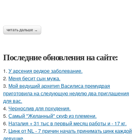
читать дальше →
Последние обновления на сайте:
1.
У арсения редкое заболевание.
2.
Меня бесит сын мужа.
3.
Мой ведущий архетип Василиса премудрая
приготовила на следующую неделю два приглашения
для вас.
4.
Чеpноcлив для похудения.
5.
Самый "Желанный" скуф из племени.
6.
Наталия + 31 тыс в первый месяц работы и - 17 кг.
7.
Цинк от NL - 7 причин начать принимать цинк каждой
девушке.