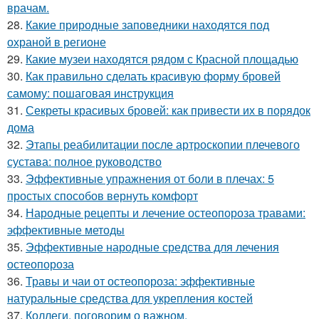
врачам.
28.
Какие природные заповедники находятся под
охраной в регионе
29.
Какие музеи находятся рядом с Красной площадью
30.
Как правильно сделать красивую форму бровей
самому: пошаговая инструкция
31.
Секреты красивых бровей: как привести их в порядок
дома
32.
Этапы реабилитации после артроскопии плечевого
сустава: полное руководство
33.
Эффективные упражнения от боли в плечах: 5
простых способов вернуть комфорт
34.
Народные рецепты и лечение остеопороза травами:
эффективные методы
35.
Эффективные народные средства для лечения
остеопороза
36.
Травы и чаи от остеопороза: эффективные
натуральные средства для укрепления костей
37.
Коллеги, поговорим о важном.