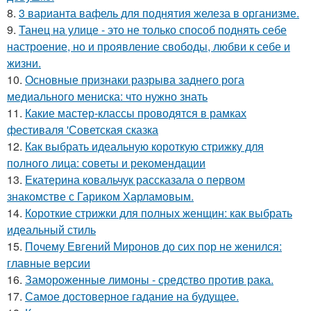
8.
3 варианта вафель для поднятия железа в организме.
9.
Танец на улице - это не только способ поднять себе
настроение, но и проявление свободы, любви к себе и
жизни.
10.
Основные признаки разрыва заднего рога
медиального мениска: что нужно знать
11.
Какие мастер-классы проводятся в рамках
фестиваля 'Советская сказка
12.
Как выбрать идеальную короткую стрижку для
полного лица: советы и рекомендации
13.
Екатерина ковальчук рассказала о первом
знакомстве с Гариком Харламовым.
14.
Короткие стрижки для полных женщин: как выбрать
идеальный стиль
15.
Почему Евгений Миронов до сих пор не женился:
главные версии
16.
Замороженные лимоны - средство против рака.
17.
Самое достоверное гадание на будущее.