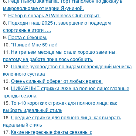
6.
Рецепты@Dukamania. Торт Наполеон по дюкану в
микроволновке от марии Якуниной.
7.
Набор в январь AI Wellness Club открыт.
8.
Подходит наш 2025 г. завершению подведем
спортивные итоги ….
9.
Паста с беконом.
10.
"Привет! Мне 59 лет!
11.
На третьем месяце мы стали хорошо заметны,
поэтому на работе пришлось сообщить.
12.
Полное руководство по видам повреждений мениска
коленного сустава
13.
Очень сильный оберег от любых врагов.
14.
ШИКАРНЫЕ стрижки 2025 на полное лицо: главные
тренды сезона
15.
Топ-10 коротких стрижек для полного лица: как
выбрать идеальный стиль
16.
Средние стрижки для полного лица: как выбрать
идеальный стиль
17.
Какие интересные факты связаны с