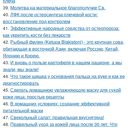
плеча
39.
Молитва на материальное благополучие Св.
40.
ЛФК после остеосинтеза плечевой кости:
восстановление под контролем
41.
Эффективные народные средства от остеопороза:
как укрепить кости без лекарств
42.
Рыбный филин (Ketupa Blakistoni) - это крупная сова,
обитающая в восточной Азии, включая Россию, Китай,
Японию и Корею.
43.
И вновь о пользе картофеля в нашем рационе, а мы
знали, мы знали!
44.
Что такое шишка у основания пальца на руке и как ее
диагностировать
45.
Сделать домашнюю увлажняющую маску для сухой
кожи лица: простые рецепты
46.
В домашних условиях: создание эффективной
питательной маски
47.
Свекольный салат: правильная вкуснятина!
48.
Правильный уход за кожей лица после 30 лет. Что