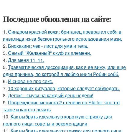
Последние обновления на сайте:
1.
Синдром красной кожи: британец превратил себя в
инвалида из-за бесконтрольного использования мази.
2.
Биохакинг: чек - лист для ума и тела.
3.
Самый "Желанный" скуф из племени.
4.
Для меня 11. 11.
5.
Травматическая диссоциация, как я ее вижу, или еще
одна причина, по которой я люблю книги Робин хобб.
6.
И снова не про секс.
7.
10 хороших ритуалов, которые следует соблюдать.
8.
Детокс - смузи на каждый день недели!
9.
Повреждение мениска 2 степени по Stoller: что это
такое и как его лечить
10.
Как выбрать идеальную короткую стрижку для
полного лица: советы и рекомендации
11.
Как выбрать идеальную стрижку для полного лица: