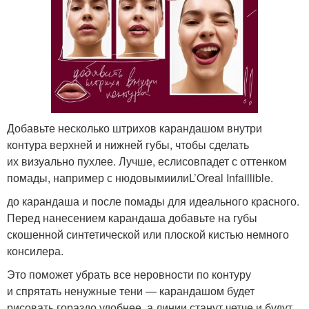
Добавьте несколько штрихов карандашом внутри
контура верхней и нижней губы, чтобы сделать
их визуально пухлее. Лучше, еслисовпадет с оттенком
помады, например с нюдовымиилиL’Oreal Infaillible.
до карандаша и после помады для идеального красного.
Перед нанесением карандаша добавьте на губы
скошенной синтетической или плоской кистью немного
консилера.
Это поможет убрать все неровности по контуру
и спрятать ненужные тени — карандашом будет
рисовать гораздо удобнее, а линии станут четче и будут