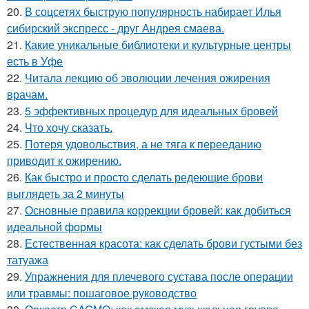
20.
В соцсетях быструю популярность набирает Илья
сибирский экспресс - друг Андрея смаева.
21.
Какие уникальные библиотеки и культурные центры
есть в Уфе
22.
Читала лекцию об эволюции лечения ожирения
врачам.
23.
5 эффективных процедур для идеальных бровей
24.
Что хочу сказать.
25.
Потеря удовольствия, а не тяга к перееданию
приводит к ожирению.
26.
Как быстро и просто сделать редеющие брови
выглядеть за 2 минуты
27.
Основные правила коррекции бровей: как добиться
идеальной формы
28.
Естественная красота: как сделать брови густыми без
татуажа
29.
Упражнения для плечевого сустава после операции
или травмы: пошаговое руководство