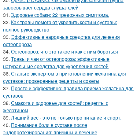
30.
Оркестр CAGMO: как омская музыкальная группа
завоевывает сердца слушателей
31.
Здоровье собаки: 22 тревожных симптома.
32.
Как травы помогают укрепить кости и суставы:
полное руководство
33.
Эффективные народные средства для лечения
остеопороза
34.
Остеопороз: что это такое и как с ним бороться
35.
Травы и чаи от остеопороза: эффективные
натуральные средства для укрепления костей
36.
Станьте экспертом в приготовлении желатина для
суставов: проверенные рецепты и советы
37.
Просто и эффективно: правила приема желатина для
суставов
38.
Смакота и здоровье для костей: рецепты с
желатином
39.
Лишний вес - это не только про питание и спорт.
40.
Понимание боли в суставе после
эндопротезирования: причины и лечение