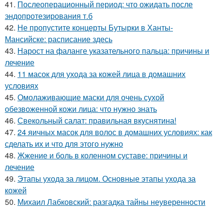
41.
Послеоперационный период: что ожидать после
эндопротезирования т.б
42.
Не пропустите концерты Бутырки в Ханты-
Мансийске: расписание здесь
43.
Нарост на фаланге указательного пальца: причины и
лечение
44.
11 масок для ухода за кожей лица в домашних
условиях
45.
Омолаживающие маски для очень сухой
обезвоженной кожи лица: что нужно знать
46.
Свекольный салат: правильная вкуснятина!
47.
24 яичных масок для волос в домашних условиях: как
сделать их и что для этого нужно
48.
Жжение и боль в коленном суставе: причины и
лечение
49.
Этапы ухода за лицом. Основные этапы ухода за
кожей
50.
Михаил Лабковский: разгадка тайны неуверенности