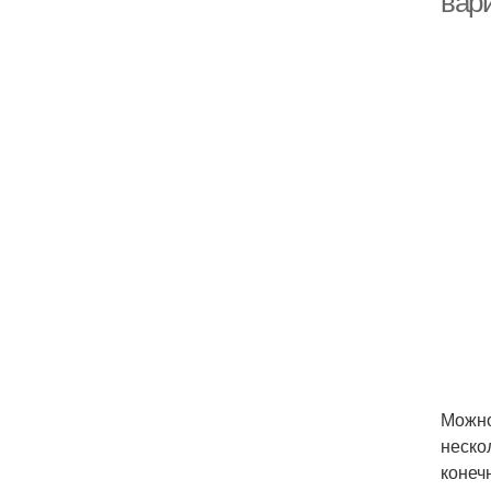
вар
Можно
неско
конеч