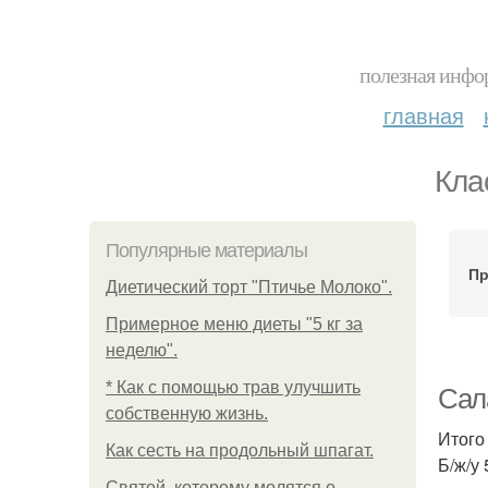
полезная инфор
главная
Кла
Популярные материалы
Пр
Диетический торт "Птичье Молоко".
Примерное меню диеты "5 кг за
неделю".
* Как с помощью трав улучшить
Сал
собственную жизнь.
Итого
Как сесть на продольный шпагат.
Б/ж/у 5
Святой, которому молятся о