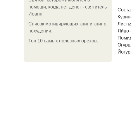
помощи, когда нет денег - святитель
Соста
Иоанн.
Курино
Листья
Список мотивирующих книг и книг о
Яйцо -
похудении.
Помид
Топ 10 самых полезных орехов.
Огурц
Йогурт