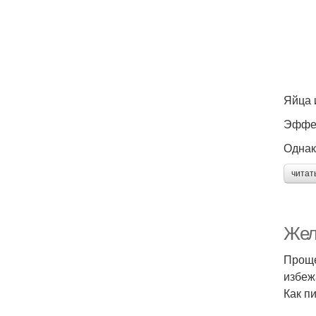
Яйца 
Эффек
Однак
читат
Жела
Проще
избеж
Как п