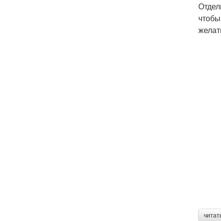
Отдел
чтобы
желат
читат