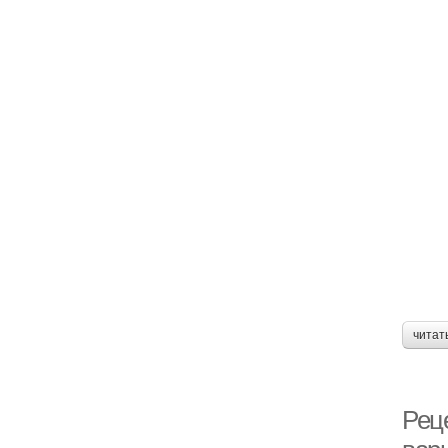
читат
Рец