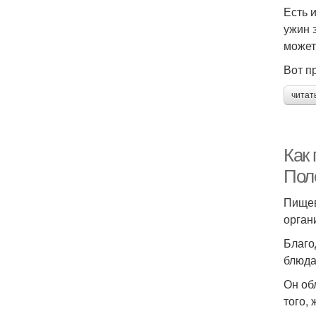
Есть 
ужин 
может
Вот п
читат
Как
Пол
Пищев
орган
Благо
блюда
Он об
того,