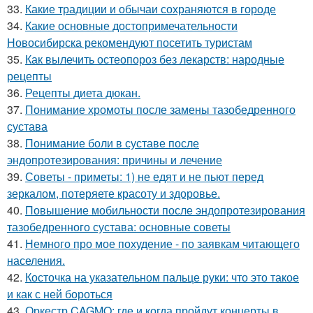
33.
Какие традиции и обычаи сохраняются в городе
34.
Какие основные достопримечательности
Новосибирска рекомендуют посетить туристам
35.
Как вылечить остеопороз без лекарств: народные
рецепты
36.
Рецепты диета дюкан.
37.
Понимание хромоты после замены тазобедренного
сустава
38.
Понимание боли в суставе после
эндопротезирования: причины и лечение
39.
Советы - приметы: 1) не едят и не пьют перед
зеркалом, потеряете красоту и здоровье.
40.
Повышение мобильности после эндопротезирования
тазобедренного сустава: основные советы
41.
Немного про мое похудение - по заявкам читающего
населения.
42.
Косточка на указательном пальце руки: что это такое
и как с ней бороться
43.
Оркестр CAGMO: где и когда пройдут концерты в