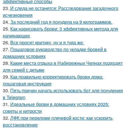
эффективные способы
23.
И следа не останется: Расследование загадочного
исчезновения
24.
За последний год я похудела на 9 килограммов.
25.
Как нарисовать брови: 3 эффективных метода для
начинающих
26.
Все просят критику, ну и я туда же.
27.
Пошаговое руководство по укладке бровей в
домашних условиях
28.
Какие места отдыха в Набережных Челнах подходят
для семей с детьми
29.
Как правильно корректировать брови дома:
пошаговая инструкция
30.
Пять причин начать использовать бот для похудения
в Telegram
31.
Идеальные брови в домашних условиях 2025:
советы и хитрости
32.
ЛФК при переломе плечевой кости: как ускорить
восстановление