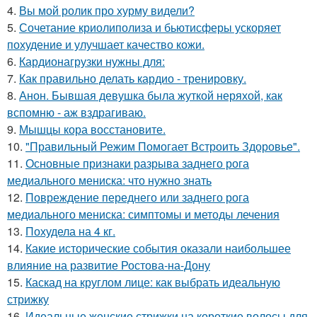
4.
Вы мой ролик про хурму видели?
5.
Сочетание криолиполиза и бьютисферы ускоряет
похудение и улучшает качество кожи.
6.
Кардионагрузки нужны для:
7.
Как правильно делать кардио - тренировку.
8.
Анон. Бывшая девушка была жуткой неряхой, как
вспомню - аж вздрагиваю.
9.
Мышцы кора восстановите.
10.
"Правильный Режим Помогает Встроить Здоровье".
11.
Основные признаки разрыва заднего рога
медиального мениска: что нужно знать
12.
Повреждение переднего или заднего рога
медиального мениска: симптомы и методы лечения
13.
Похудела на 4 кг.
14.
Какие исторические события оказали наибольшее
влияние на развитие Ростова-на-Дону
15.
Каскад на круглом лице: как выбрать идеальную
стрижку
16.
Идеальные женские стрижки на короткие волосы для