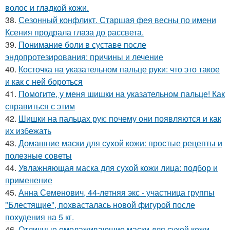
волос и гладкой кожи.
38.
Сезонный конфликт. Старшая фея весны по имени
Ксения продрала глаза до рассвета.
39.
Понимание боли в суставе после
эндопротезирования: причины и лечение
40.
Косточка на указательном пальце руки: что это такое
и как с ней бороться
41.
Помогите, у меня шишки на указательном пальце! Как
справиться с этим
42.
Шишки на пальцах рук: почему они появляются и как
их избежать
43.
Домашние маски для сухой кожи: простые рецепты и
полезные советы
44.
Увлажняющая маска для сухой кожи лица: подбор и
применение
45.
Анна Семенович, 44-летняя экс - участница группы
"Блестящие", похвасталась новой фигурой после
похудения на 5 кг.
46.
Отличные омолаживающие маски для сухой кожи