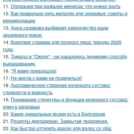
11.
Операция при разрыве мениска: что нужно знать
12.
Как правильно пить желатин для здоровья: советы и
рекомендации
13.
Анна седакова выбирает одиночество ради
душевного покоя.
14.
Короткие стрижки для полного лица: тренды 2025
года
15.
Томаты в "Окопе" - не нарадуюсь ленивому способу
выращивания.
16.
"Я маму превзошла!
17.
Не могла с вами ни поделиться!
18.
Анатомическое строение коленного сустава:
сложности и важность
19.
Понимание структуры и функции коленного сустава:
ключ к здоровью
20.
Какие уникальные музеи есть в Белгороде
21.
Рецепты диетадюкан. Закрытая творожная.
22.
Как быстро оттереть краску для волос со лба: