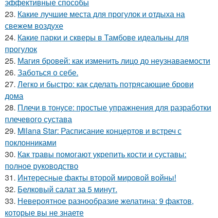
эффективные способы
23.
Какие лучшие места для прогулок и отдыха на
свежем воздухе
24.
Какие парки и скверы в Тамбове идеальны для
прогулок
25.
Магия бровей: как изменить лицо до неузнаваемости
26.
Заботься о себе.
27.
Легко и быстро: как сделать потрясающие брови
дома
28.
Плечи в тонусе: простые упражнения для разработки
плечевого сустава
29.
Milana Star: Расписание концертов и встреч с
поклонниками
30.
Как травы помогают укрепить кости и суставы:
полное руководство
31.
Интересные факты второй мировой войны!
32.
Белковый салат за 5 минут.
33.
Невероятное разнообразие желатина: 9 фактов,
которые вы не знаете