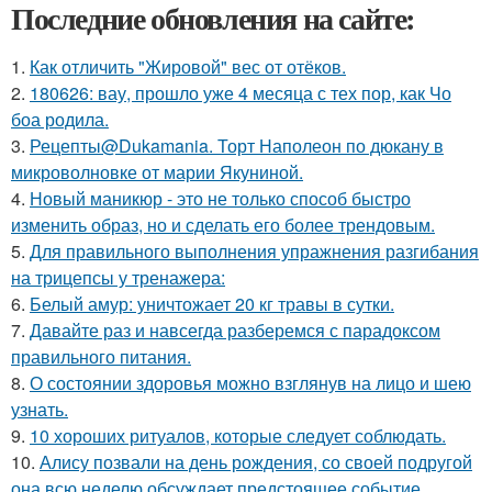
Последние обновления на сайте:
1.
Как отличить "Жировой" вес от отёков.
2.
180626: вау, прошло уже 4 месяца с тех пор, как Чо
боа родила.
3.
Рецепты@Dukamania. Торт Наполеон по дюкану в
микроволновке от марии Якуниной.
4.
Новый маникюр - это не только способ быстро
изменить образ, но и сделать его более трендовым.
5.
Для правильного выполнения упражнения разгибания
на трицепсы у тренажера:
6.
Белый амур: уничтожает 20 кг травы в сутки.
7.
Давайте раз и навсегда разберемся с парадоксом
правильного питания.
8.
О состоянии здоровья можно взглянув на лицо и шею
узнать.
9.
10 хороших ритуалов, которые следует соблюдать.
10.
Алису позвали на день рождения, со своей подругой
она всю неделю обсуждает предстоящее событие.