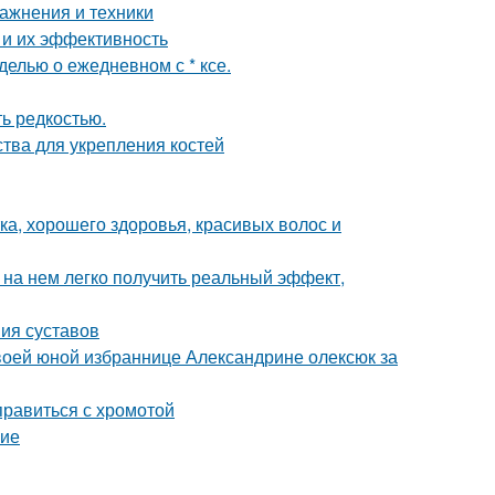
ажнения и техники
 и их эффективность
елью о ежедневном с * ксе.
ь редкостью.
тва для укрепления костей
ка, хорошего здоровья, красивых волос и
 на нем легко получить реальный эффект,
ия суставов
воей юной избраннице Александрине олексюк за
правиться с хромотой
ние