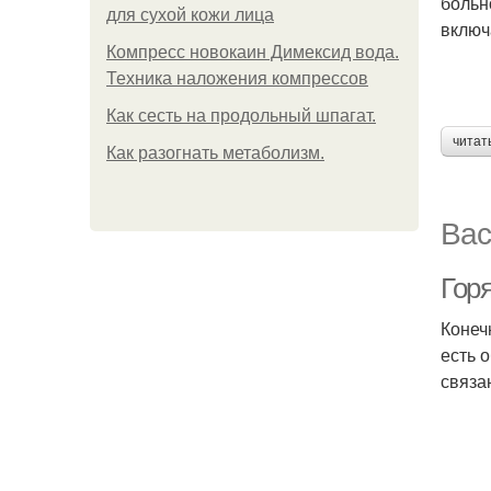
больн
для сухой кожи лица
включ
Компресс новокаин Димексид вода.
Техника наложения компрессов
Как сесть на продольный шпагат.
читат
Как разогнать метаболизм.
Вас
Гор
Конеч
есть 
связа