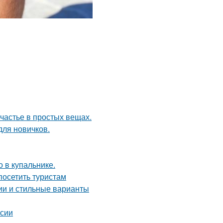
счастье в простых вещах.
для новичков.
 в купальнике.
осетить туристам
ции и стильные варианты
рсии