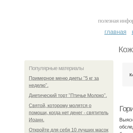
полезная инфор
главная
Кож
Популярные материалы
К
Примерное меню диеты "5 кг за
неделю".
Диетический торт "Птичье Молоко".
Святой, которому молятся о
Гори
помощи, когда нет денег - святитель
Выясн
Иоанн.
обсле
Откройте для себя 10 лучших масок