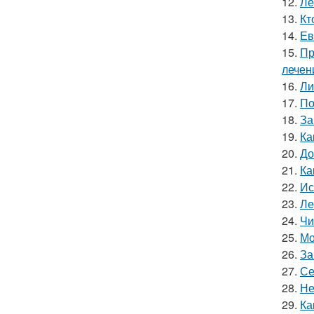
12.
Ле
13.
Кт
14.
Ев
15.
Пр
лечен
16.
Ли
17.
По
18.
За
19.
Ка
20.
До
21.
Ка
22.
Ис
23.
Ле
24.
Чи
25.
Мо
26.
За
27.
Се
28.
Не
29.
Ка