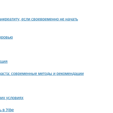
анкреатиту, если своевременно не начать
доровью
кция
раста: современные методы и рекомендации
них условиях
ь в Уфе