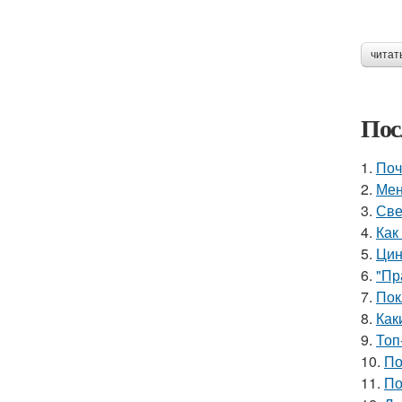
читат
Пос
1.
Поч
2.
Мен
3.
Све
4.
Как
5.
Цин
6.
"Пр
7.
Пок
8.
Как
9.
Топ
10.
По
11.
По