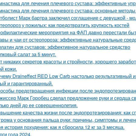
мнастика для лечения плечевого сустава: эффективные упр
мнастика для лечения плечевого сустава: основные методы
тболист Марк бартра заключил соглашение с девушкой - мод
теопороз у пожилых: как предотвратить хрупкость костей
офилактические мероприятия на ФАП давно перестали быт
авы и чаи от остеопороза: эффективные натуральные средс
латин для суставов: эффективное натуральное средство
лковый салат за 5 минут.
т никаких секретов красоты и стройности, хорошего заработ
ой кожи.
чему Draineffect RED Low Carb настолько результативный и
ый и гарантированный.
особы предотвращения инфекции после эндопротезирован
жиссер Марк Горобец сделал предложение руки и сердца с
лько дней до ее совершеннолетия.
вышение качества жизни после эндопротезирования: как с
грома у основания пальца руки: причины, симптомы и лече
я история похудения: как я сбросила 12 кг за 3 месяца.
оги года 2024.