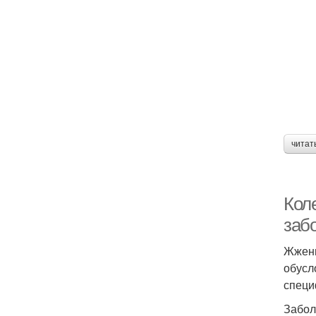
читат
Кол
заб
Жжени
обусл
специ
Забол