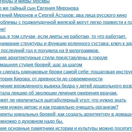
генды и мифы Москвы
о же тайный сын Евгения Миронова
гений Миронов и Сергей Астахов: два лица русского кино
облемы с поджелудочной железой могут легко привести к п
ие!
шь в том случае, если диеты не работаю, то что работает.
нимание структуры и функции коленного сустава: ключ к з
 последний год я похудела на 9 килограммов.
кие архитектурные стили представлены в городе
машняя студия бровей: шаг за шагом
к сделать одинаковые брови самой себе: пошаговая инстру
тория Кирова: от древности до современности
чение врожденного вывиха бедра у детей дошкольного воз
тала лекцию об эволюции лечения ожирения врачам.
жет ли увеличиться ацетабулярный угол: что нужно знать
чем нужен детокс и как правильно очищать организм?
креты идеальных бровей: как создать архитектуру в домаш
множко о духовном надо бы.
кие основные памятники истории и культуры можно посетит