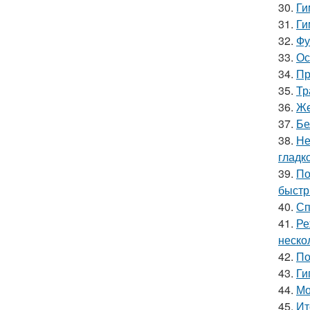
30.
Ги
31.
Ги
32.
Фу
33.
Ос
34.
Пр
35.
Тр
36.
Же
37.
Бе
38.
Не
гладк
39.
По
быстр
40.
Сп
41.
Ре
неско
42.
По
43.
Ги
44.
Мо
45.
Ит