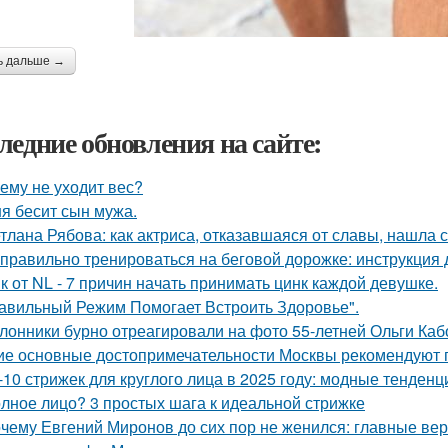
ь дальше →
ледние обновления на сайте:
ему не уходит вес?
я бесит сын мужа.
тлана Рябова: как актриса, отказавшаяся от славы, нашла 
 правильно тренироваться на беговой дорожке: инструкция 
к от NL - 7 причин начать принимать цинк каждой девушке.
авильный Режим Помогает Встроить Здоровье".
лонники бурно отреагировали на фото 55-летней Ольги Кабо
ие основные достопримечательности Москвы рекомендуют п
-10 стрижек для круглого лица в 2025 году: модные тенден
лное лицо? 3 простых шага к идеальной стрижке
чему Евгений Миронов до сих пор не женился: главные ве