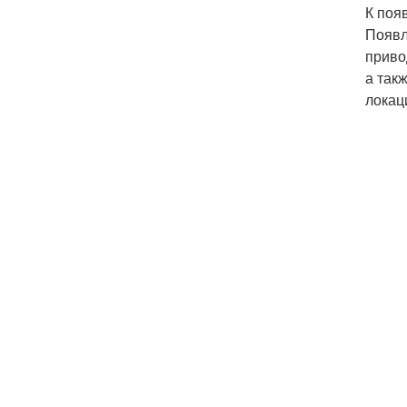
К поя
Появл
приво
а так
локац