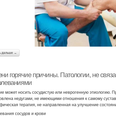
ь дальше →
ени горячие причины. Патологии, не связ
олеваниями
е может носить сосудистую или неврогенную этиологию. П
овлена недугами, не имеющими отношения к самому суставу
фическая терапия, не направленная на улучшение состояни
евания сосудов и крови