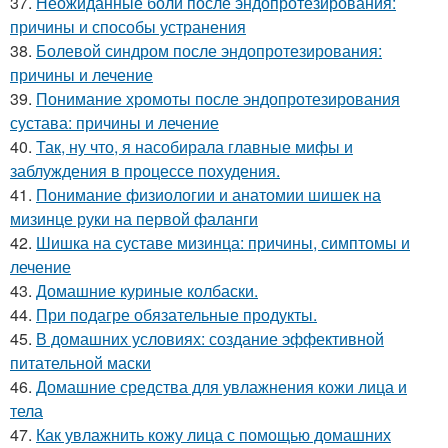
37.
Неожиданные боли после эндопротезирования:
причины и способы устранения
38.
Болевой синдром после эндопротезирования:
причины и лечение
39.
Понимание хромоты после эндопротезирования
сустава: причины и лечение
40.
Так, ну что, я насобирала главные мифы и
заблуждения в процессе похудения.
41.
Понимание физиологии и анатомии шишек на
мизинце руки на первой фаланги
42.
Шишка на суставе мизинца: причины, симптомы и
лечение
43.
Домашние куриные колбаски.
44.
При подагре обязательные продукты.
45.
В домашних условиях: создание эффективной
питательной маски
46.
Домашние средства для увлажнения кожи лица и
тела
47.
Как увлажнить кожу лица с помощью домашних