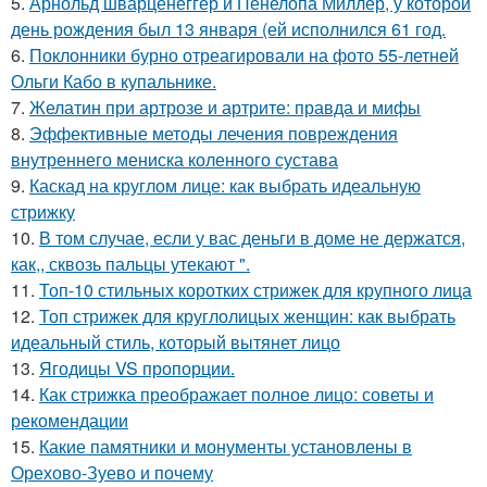
5.
Арнольд шварценеггер и Пенелопа Миллер, у которой
день рождения был 13 января (ей исполнился 61 год.
6.
Поклонники бурно отреагировали на фото 55-летней
Ольги Кабо в купальнике.
7.
Желатин при артрозе и артрите: правда и мифы
8.
Эффективные методы лечения повреждения
внутреннего мениска коленного сустава
9.
Каскад на круглом лице: как выбрать идеальную
стрижку
10.
В том случае, если у вас деньги в доме не держатся,
как,, сквозь пальцы утекают ".
11.
Топ-10 стильных коротких стрижек для крупного лица
12.
Топ стрижек для круглолицых женщин: как выбрать
идеальный стиль, который вытянет лицо
13.
Ягодицы VS пропорции.
14.
Как стрижка преображает полное лицо: советы и
рекомендации
15.
Какие памятники и монументы установлены в
Орехово-Зуево и почему