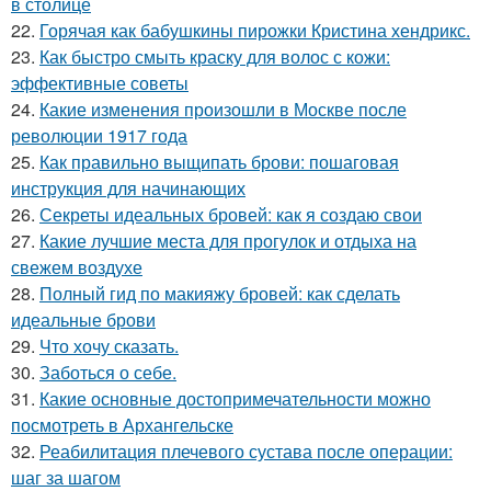
в столице
22.
Горячая как бабушкины пирожки Кристина хендрикс.
23.
Как быстро смыть краску для волос с кожи:
эффективные советы
24.
Какие изменения произошли в Москве после
революции 1917 года
25.
Как правильно выщипать брови: пошаговая
инструкция для начинающих
26.
Секреты идеальных бровей: как я создаю свои
27.
Какие лучшие места для прогулок и отдыха на
свежем воздухе
28.
Полный гид по макияжу бровей: как сделать
идеальные брови
29.
Что хочу сказать.
30.
Заботься о себе.
31.
Какие основные достопримечательности можно
посмотреть в Архангельске
32.
Реабилитация плечевого сустава после операции:
шаг за шагом