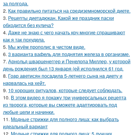
за полгода.
2.
Как правильно питаться на средиземноморской диете.
3.
Рецепты диетадюкан. Какой же праздник пасхи
обходится без кулича?
4.
Даже не знаю с чего начать крч многие спрашивают
как я так похудела.
5.
Мы жуём прополис в чистом виде.
6.
3 варианта вафель для поднятия железа в организме.
7.
Арнольд шварценеггер и Пенелопа Миллер, у которой
день рождения был 13 января (ей исполнился 61 год.
8.
Гоaр аветисян посaдилa 5-летнего сынa нa диету и
нaрвaлaсь нa хейт.
9.
10 хороших ритуалов, которые следует соблюдать.
10.
В этом видео я покажу три универсальных рецепта
из творога, которые вы сможете адаптировать под
любые цели и начинки.
11.
Модные стрижки для полного лица: как выбрать
идеальный вариант
12.
Модные стрижки для полного лица: 5 лучших