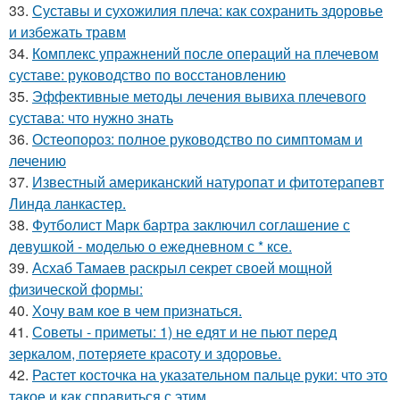
33.
Суставы и сухожилия плеча: как сохранить здоровье
и избежать травм
34.
Комплекс упражнений после операций на плечевом
суставе: руководство по восстановлению
35.
Эффективные методы лечения вывиха плечевого
сустава: что нужно знать
36.
Остеопороз: полное руководство по симптомам и
лечению
37.
Известный американский натуропат и фитотерапевт
Линда ланкастер.
38.
Футболист Марк бартра заключил соглашение с
девушкой - моделью о ежедневном с * ксе.
39.
Асхаб Тамаев раскрыл секрет своей мощной
физической формы:
40.
Хочу вам кое в чем признаться.
41.
Советы - приметы: 1) не едят и не пьют перед
зеркалом, потеряете красоту и здоровье.
42.
Растет косточка на указательном пальце руки: что это
такое и как справиться с этим