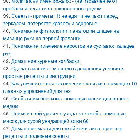
38.
Молитва 99 имен божьих: - (на избавление от
проблем и негаптива накопленного родом:
39.
Советы - приметы: 1) не едят и не пьют перед
зеркалом, потеряете красоту и здоровье.
40.
Понимание физиологии и анатомии шишек на
мизинце руки на первой фаланги
41.
Понимание и лечение наростов на суставах пальцев
рук
42.
Домашние куриные колбаски.
43.
Сделать маски от морщин в домашних условиях:
простые рецепты и инструкции
44.
Как улучшить свои технические навыки с помощью 10
главных упражнений для тех
45.
Сияй своим блеском с помощью маски для волос с
медом
46.
Повыси свой уровень ухода за кожей с помощью
масок для сухой увядающей кожи 60
47.
Домашние маски для сухой кожи лица: простые
рецепты и полезные советы