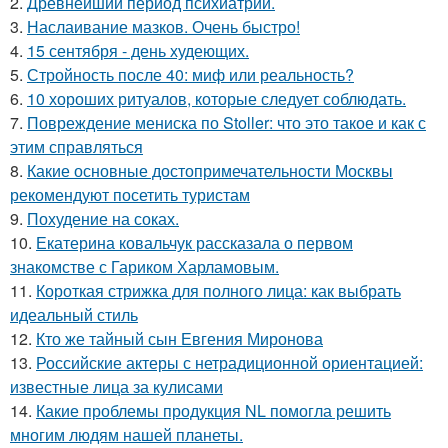
2.
Древнейший период психиатрии.
3.
Наслаивание мазков. Очень быстро!
4.
15 сентября - день худеющих.
5.
Стройность после 40: миф или реальность?
6.
10 хороших ритуалов, которые следует соблюдать.
7.
Повреждение мениска по Stoller: что это такое и как с
этим справляться
8.
Какие основные достопримечательности Москвы
рекомендуют посетить туристам
9.
Похудение на соках.
10.
Екатерина ковальчук рассказала о первом
знакомстве с Гариком Харламовым.
11.
Короткая стрижка для полного лица: как выбрать
идеальный стиль
12.
Кто же тайный сын Евгения Миронова
13.
Российские актеры с нетрадиционной ориентацией:
известные лица за кулисами
14.
Какие проблемы продукция NL помогла решить
многим людям нашей планеты.