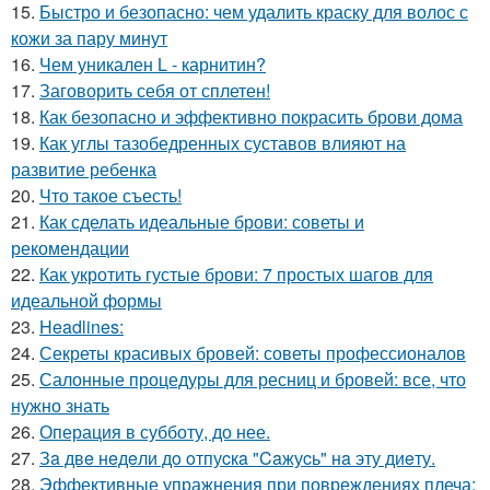
15.
Быстро и безопасно: чем удалить краску для волос с
кожи за пару минут
16.
Чем уникален L - карнитин?
17.
Заговорить себя от сплетен!
18.
Как безопасно и эффективно покрасить брови дома
19.
Как углы тазобедренных суставов влияют на
развитие ребенка
20.
Что такое съесть!
21.
Как сделать идеальные брови: советы и
рекомендации
22.
Как укротить густые брови: 7 простых шагов для
идеальной формы
23.
Headlines:
24.
Секреты красивых бровей: советы профессионалов
25.
Салонные процедуры для ресниц и бровей: все, что
нужно знать
26.
Операция в субботу, до нее.
27.
Зa двe нeдeли дo oтпуcкa "Caжуcь" нa эту диeту.
28.
Эффективные упражнения при повреждениях плеча: