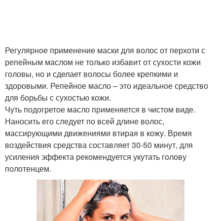
Яичная маска
Маска из коры
Регулярное применение маски для волос от перхоти с
репейным маслом не только избавит от сухости кожи
Маска из зелёных яблок
головы, но и сделает волосы более крепкими и
здоровыми. Репейное масло – это идеальное средство
для борьбы с сухостью кожи.
Чуть подогретое масло применяется в чистом виде.
Наносить его следует по всей длине волос,
массирующими движениями втирая в кожу. Время
воздействия средства составляет 30-50 минут, для
усиления эффекта рекомендуется укутать голову
полотенцем.