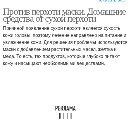
Против перхоти маски. Домашние
Маска для волос
Домашняя маска
средства от сухой перхоти
Причиной появление сухой перхоти является сухость
кожи головы, поэтому лечение направлено на питание и
увлажнение кожи. Для решения проблемы используются
Маска против перхоти
Маска от сухой перхоти
маски с добавлением растительных масел, желтка и
меда. То есть, тех продуктов, которые глубоко питают
кожу и насыщают необходимыми веществами.
Маски от жирного типа
Маска из голубой
Маска из настойки
Маски от сухого типа