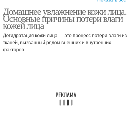
Домашнее увлажнение кожи лица.
Ночная маска
Маски на кожу
Основные причины потери влаги
кожей лица
Дегидратация кожи лица — это процесс потери влаги из
тканей, вызванный рядом внешних и внутренних
Возрастные маски
Домашние маски
факторов.
Маски от морщин