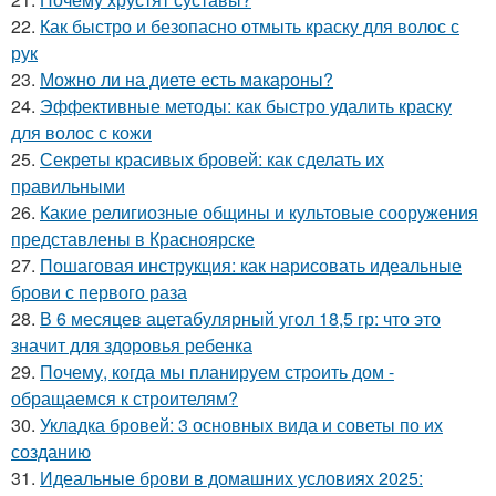
22.
Как быстро и безопасно отмыть краску для волос с
рук
23.
Можно ли на диете есть макароны?
24.
Эффективные методы: как быстро удалить краску
для волос с кожи
25.
Секреты красивых бровей: как сделать их
правильными
26.
Какие религиозные общины и культовые сооружения
представлены в Красноярске
27.
Пошаговая инструкция: как нарисовать идеальные
брови с первого раза
28.
В 6 месяцев ацетабулярный угол 18,5 гр: что это
значит для здоровья ребенка
29.
Почему, когда мы планируем строить дом -
обращаемся к строителям?
30.
Укладка бровей: 3 основных вида и советы по их
созданию
31.
Идеальные брови в домашних условиях 2025: