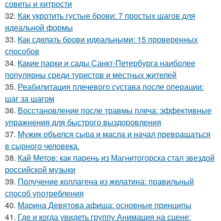
советы и хитрости
32.
Как укротить густые брови: 7 простых шагов для
идеальной формы
33.
Как сделать брови идеальными: 15 проверенных
способов
34.
Какие парки и сады Санкт-Петербурга наиболее
популярны среди туристов и местных жителей
35.
Реабилитация плечевого сустава после операции:
шаг за шагом
36.
Восстановление после травмы плеча: эффективные
упражнения для быстрого выздоровления
37.
Мужик объелся сыра и масла и начал превращаться
в сырного человека.
38.
Кай Метов: как парень из Магнитогорска стал звездой
российской музыки
39.
Получение коллагена из желатина: правильный
способ употребления
40.
Марина Девятова афиша: основные принципы
41.
Где и когда увидеть группу Анимация на сцене: