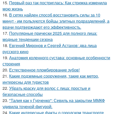
15.
Первый раз так постриглась: Как стрижка изменила
мою жизнь
16.
В сетях найден способ восстановить силы за 10
минут - им пользуются бойцы элитных подразделений, а
врачи подтверждают его эффективность.
17.
Популярные прически 2025 для полного лица:
модные тенденции сезона
18.
Евгений Миронов и Сергей Астахов: два лица
русского кино
19.
Анатомия коленного сустава: основные особенности
строения
20.
Естественное пломбирование зубов!
21.
Какие подземные сооружения, такие как метро,
интересны для туристов
22.
Убрать краску для волос с лица: простые и
безопасные способы
23.
"Талия как у Гурченко": Севиль на закрытии ММКФ
удивила точеной фигурой.
24.
Какие интересные факты о городском транспорте