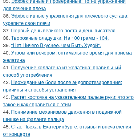
35.
Эффективные и проверенные: Топ-8 упражнений
для лечения плеча
36.
Эффективные упражнения для плечевого сустава:
укрепите свои плечи
37.
Первый день великого поста и день писателя.
38.
Творожные оладушки. На 100 грамм - 134.
39.
"Нет Ничего Вкуснее, чем Быть Худой".
40.
Утром или вечером: оптимальное время для приема
желатина
41.
Получение коллагена из желатина: правильный
способ употребления
42.
Неожиданные боли после эндопротезирования:
причины и способы устранения
43.
Растет косточка на указательном пальце руки: что это
такое и как справиться с этим
44.
Понимание механизмов движения в подвижной
шишке на фаланге пальца
45.
Стас Пьеха в Екатеринбурге: отзывы и впечатления
от концерта