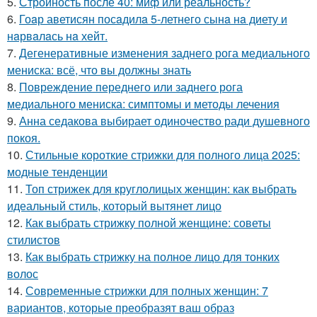
5.
Стройность после 40: миф или реальность?
6.
Гоaр аветисян посaдилa 5-летнего сынa нa диету и
нaрвaлaсь нa хейт.
7.
Дегенеративные изменения заднего рога медиального
мениска: всё, что вы должны знать
8.
Повреждение переднего или заднего рога
медиального мениска: симптомы и методы лечения
9.
Анна седакова выбирает одиночество ради душевного
покоя.
10.
Стильные короткие стрижки для полного лица 2025:
модные тенденции
11.
Топ стрижек для круглолицых женщин: как выбрать
идеальный стиль, который вытянет лицо
12.
Как выбрать стрижку полной женщине: советы
стилистов
13.
Как выбрать стрижку на полное лицо для тонких
волос
14.
Современные стрижки для полных женщин: 7
вариантов, которые преобразят ваш образ