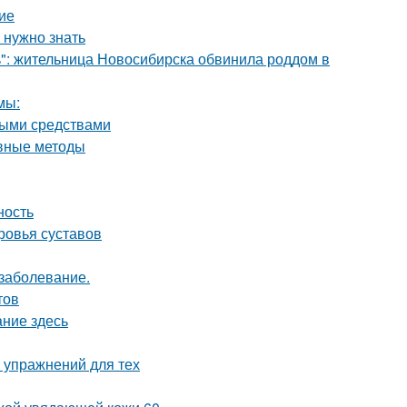
ие
 нужно знать
ь": жительница Новосибирска обвинила роддом в
мы:
ными средствами
ивные методы
ность
ровья суставов
 заболевание.
тов
ание здесь
 упражнений для тех