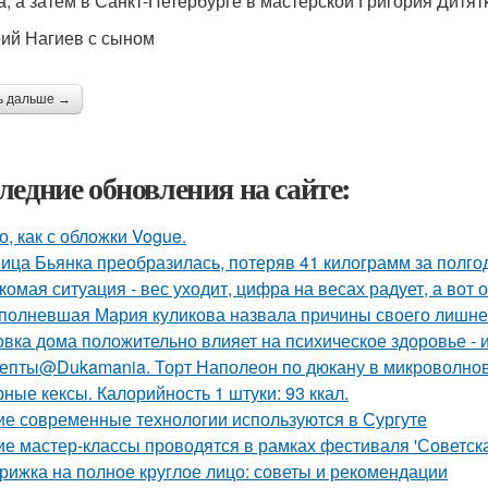
, а затем в Санкт-Петербурге в мастерской Григория Дитят
ий Нагиев с сыном
ь дальше →
ледние обновления на сайте:
о, как с обложки Vogue.
ица Бьянка преобразилась, потеряв 41 килограмм за полго
комая ситуация - вес уходит, цифра на весах радует, а вот о
полневшая Мария куликова назвала причины своего лишнег
овка дома положительно влияет на психическое здоровье - 
епты@Dukamania. Торт Наполеон по дюкану в микроволнов
ные кексы. Калорийность 1 штуки: 93 ккал.
ие современные технологии используются в Сургуте
ие мастер-классы проводятся в рамках фестиваля 'Советска
рижка на полное круглое лицо: советы и рекомендации