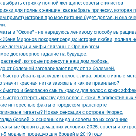
к выбрать стрижку полной женщине: советы стилистов
рижки для полных женщин: как выбрать прическу, которая 
ем привет) история про мое питание будет долгая, и она о
ли.
маты в "Окопе" - не нарадуюсь ленивому способу выращив
к Женя Миронов покоряет сердца: история любви, полная 
кие легенды и мифы связаны с Оренбургом
мое достоверное гадание на будущее.
 растений, которые принесут в ваш дом любовь.
да от болезней заговаривают воду от 12 болезней.
к быстро убрать краску для волос с лица: эффективные ме
о значит красная нитка завязать и как ее правильно?
к быстро и безопасно смыть краску для волос с кожи: эфф
к быстро оттереть краску для волос с кожи: 8 эффективных
кие интересные факты о городском транспорте
рликовые гиганты? Новая сенсация с острова Флорес.
ладка бровей: 3 основных вида и советы по их созданию
еальные брови в домашних условиях 2025: советы и хитро
п-5 модных процедур для бровей в 2019 году