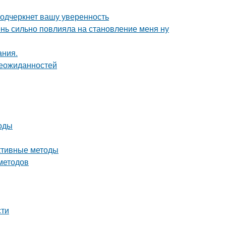
подчеркнет вашу уверенность
чень сильно повлияла на становление меня ну
ания.
неожиданностей
тоды
ективные методы
 методов
сти