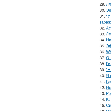
29.
ЛФ
30.
Эф
31.
"У
зараж
32.
Ас
33.
Ле
34.
На
35.
Эф
36.
Wh
37.
От
38.
Ги
39.
"Н
40.
Я 
41.
Гд
42.
Не
43.
Ре
44.
Ка
45.
Си