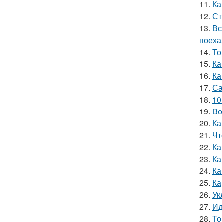
11.
Ка
12.
Ст
13.
Вс
поеха
14.
То
15.
Ка
16.
Ка
17.
Са
18.
10
19.
Во
20.
Ка
21.
Чт
22.
Ка
23.
Ка
24.
Ка
25.
Ка
26.
Ук
27.
Ид
28.
То