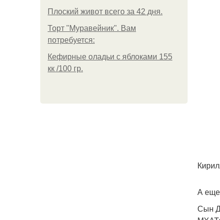
Плоский живот всего за 42 дня.
Торт "Муравейник". Вам
потребуется:
Кефирные оладьи с яблоками 155
кк /100 гр.
Кирил
А еще
Сын Д