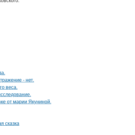
ковского.
да.
тражение - нет.
о веса.
исследование.
ке от марии Якуниной.
я сказка