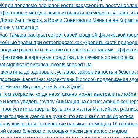
К при переломе плечевой кости: как ускорить восстановлен
фективные методы лечения вывиха плечевого сустава: что
 Дочки был Некроз, а Врачи Советовали Меньше ее Кормит
ении у младенца.
хаб Тамаев раскрыл секрет своей мощной физической фор
чебные травы при остеопорозе: как укрепить кости природ
родные рецепты и лечение остеопороза травами: эффект
фективные народные средства для лечения остеопороза
at significant historical events shaped Ufa
 желатина до здоровых суставов: эффективность и безопас
дролизин желатина: эффективный способ поддержания здо
ет Ничего Вкуснее, чем Быть Худой".
в том возрасте, когда неожиданно может выстрелить любое
е и когда увидеть группу Анимация на сцене: афиша концер
 пропустите концерты Бутырки в Ханты-Мансийске: распис
вматоидные узелки на руках: что это и как с этим бороться
к улучшить свои технические навыки с помощью 10 главных
яй своим блеском с помощью маски для волос с медом