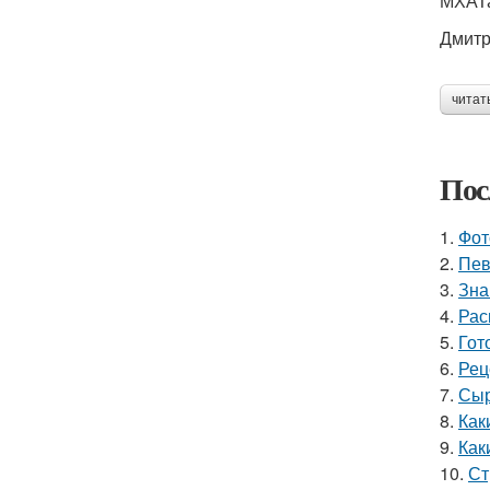
МХАТа
Дмитр
читат
Пос
1.
Фот
2.
Пев
3.
Зна
4.
Рас
5.
Гот
6.
Рец
7.
Сыр
8.
Как
9.
Как
10.
Ст