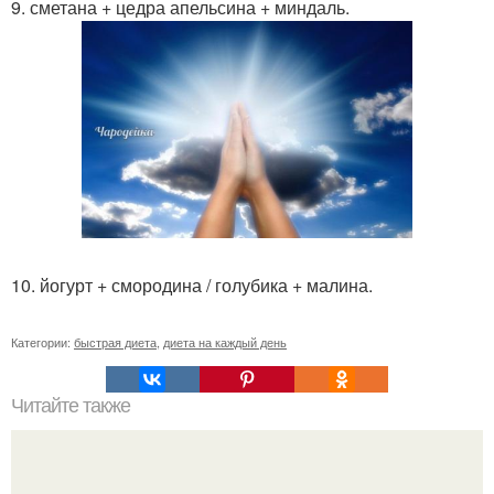
9. сметана + цедра апельсина + миндаль.
10. йогурт + смородина / голубика + малина.
Категории:
быстрая диета
,
диета на каждый день
Читайте также