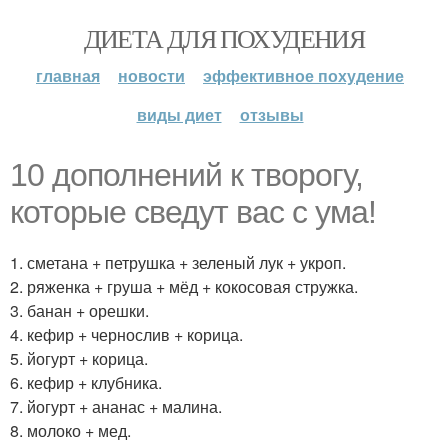
ДИЕТА ДЛЯ ПОХУДЕНИЯ
главная
новости
эффективное похудение
виды диет
отзывы
10 дополнений к творогу,
которые сведут вас с ума!
1. сметана + петрушка + зеленый лук + укроп.
2. ряженка + груша + мёд + кокосовая стружка.
3. банан + орешки.
4. кефир + чернослив + корица.
5. йогурт + корица.
6. кефир + клубника.
7. йогурт + ананас + малина.
8. молоко + мед.