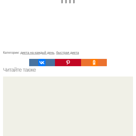
Категории:
диета на каждый день
,
быстрая диета
Читайте также
Творожный зефир? Этот десерт очень прост в
приготовлении, а по вкусу он напоминает самый