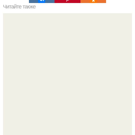
Читайте также
Салат по Дюкану. Диетический салат по дюкану.
Метабуст нужен не "Идеальным", а живым людям.