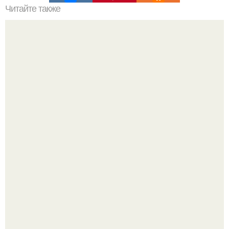
Читайте также
Касторовое масло для красоты.
Когда я была ребенком, я думала, что со мной что-то не
так.