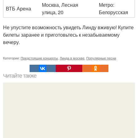
Москва, Лесная
Метро:
ВТБ Арена
улица, 20
Белорусская
Не упустите возможность увидеть Линду вживую! Купите
билеты заранее и приготовьтесь к незабываемому
вечеру.
Категории:
Предстоящие концерты
,
Линда в москве
,
Популярные песни
Читайте также
Уход за собой по дням недели на месяц. План ухода за